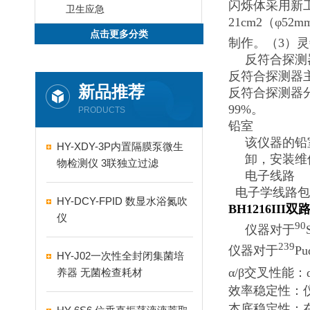
闪烁体采用新
卫生应急
21cm2（φ52
点击更多分类
制作。（3）灵敏
反符合探测
反符合探测器
新品推荐
反符合探测器分别
99%。
PRODUCTS
铅室
该仪器的铅室
HY-XDY-3P内置隔膜泵微生
卸，安装维
物检测仪 3联独立过滤
电子线路
电子学线路包
HY-DCY-FPID 数显水浴氮吹
BH1216III
仪
90
仪器对于
239
仪器对于
Pu
HY-J02一次性全封闭集菌培
α/β交叉性能：
养器 无菌检查耗材
效率稳定性：仪
本底稳定性：在