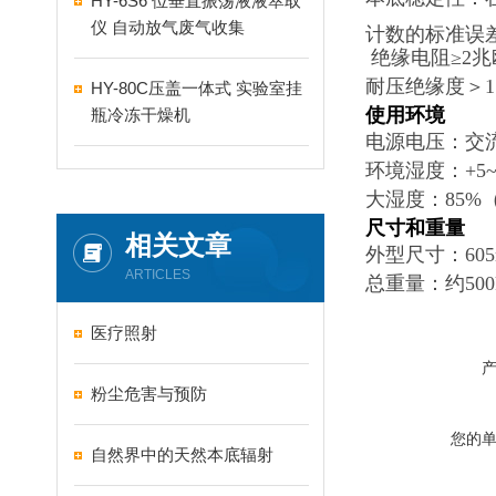
HY-6S6 位垂直振荡液液萃取
仪 自动放气废气收集
计数的标准误
绝缘电阻≥2兆
耐压绝缘度＞15
HY-80C压盖一体式 实验室挂
使用环境
瓶冷冻干燥机
电源电压：交流
环境湿度：+5~
大湿度：85%（
尺寸和重量
相关文章
外型尺寸：605m
ARTICLES
总重量：约500
医疗照射
粉尘危害与预防
您的
自然界中的天然本底辐射