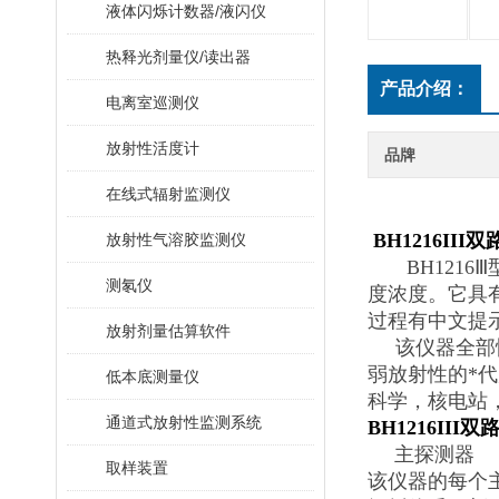
液体闪烁计数器/液闪仪
热释光剂量仪/读出器
产品介绍：
电离室巡测仪
放射性活度计
品牌
在线式辐射监测仪
BH1216II
放射性气溶胶监测仪
BH12
1
6
Ⅲ
测氡仪
度浓度。它具
过程有中文提
放射剂量估算软件
该仪器全部
弱放射性的*
低本底测量仪
科学，核电站
通道式放射性监测系统
BH1216II
主探测器
取样装置
该仪器的每个