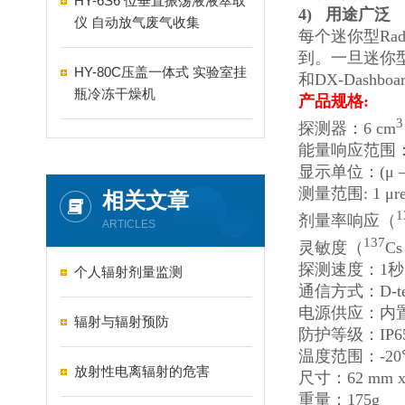
HY-6S6 位垂直振荡液液萃取
4)
用途广泛
仪 自动放气废气收集
每个迷你型R
到。一旦迷你型
HY-80C压盖一体式 实验室挂
和DX-Dashb
瓶冷冻干燥机
产品规格:
3
探测器：6 cm
能量响应范围：50 
显示单位：(μ – m)
测量范围: 1 μrem/h
相关文章
1
剂量率响应（
ARTICLES
137
灵敏度（
Cs
探测速度：1秒
个人辐射剂量监测
通信方式：D-tec
电源供应：内
辐射与辐射预防
防护等级：IP6
温度范围：-20
放射性电离辐射的危害
尺寸：62 mm x 
重量：175g