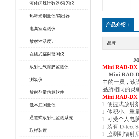
液体闪烁计数器/液闪仪
热释光剂量仪/读出器
产品介绍：
电离室巡测仪
放射性活度计
品牌
在线式辐射监测仪
Mini 
Mini RAD-DX
放射性气溶胶监测仪
Mini RA
测氡仪
中的一员，该
品所相同的灵
放射剂量估算软件
Mini RAD
l
便捷式放射
低本底测量仪
l
体积小、重
通道式放射性监测系统
l
可受个人电
l
装有
D-te
取样装置
l
监测到辐射