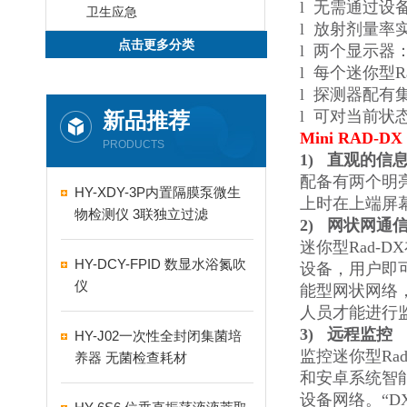
l
无需通过设
卫生应急
l
放射剂量率
点击更多分类
l
两个显示器
l
每个迷你型R
l
探测器配有
l
可对当前状态
新品推荐
Mini RAD
PRODUCTS
1)
直观的信
配备有两个明
HY-XDY-3P内置隔膜泵微生
上时在上端屏
物检测仪 3联独立过滤
2)
网状网通
迷你型Rad-DX
HY-DCY-FPID 数显水浴氮吹
设备，用户即可
仪
能型网状网络
人员才能进行
3)
远程监控
HY-J02一次性全封闭集菌培
监控迷你型Ra
养器 无菌检查耗材
和安卓系统智能
设备网络。“D