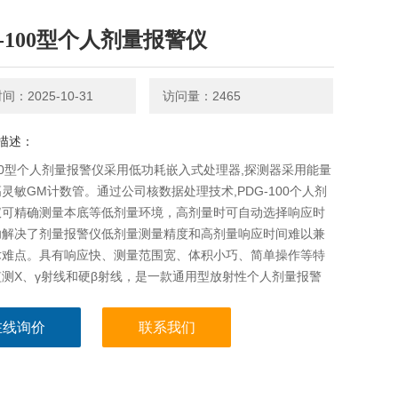
G-100型个人剂量报警仪
：2025-10-31
访问量：2465
描述：
100型个人剂量报警仪采用低功耗嵌入式处理器,探测器采用能量
灵敏GM计数管。通过公司核数据处理技术,PDG-100个人剂
仪可精确测量本底等低剂量环境，高剂量时可自动选择响应时
功解决了剂量报警仪低剂量测量精度和高剂量响应时间难以兼
术难点。具有响应快、测量范围宽、体积小巧、简单操作等特
测X、γ射线和硬β射线，是一款通用型放射性个人剂量报警
在线询价
联系我们