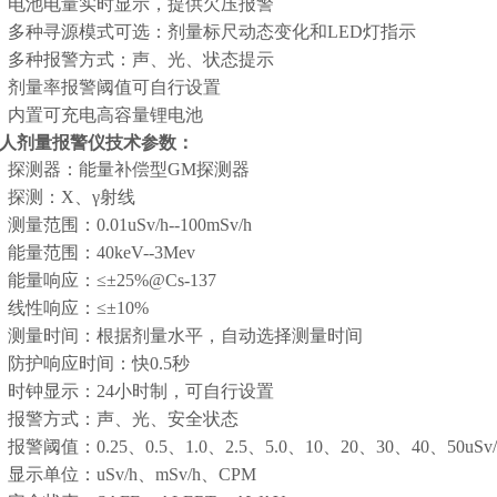
电池电量实时显示，提供欠压报警
·
多种寻源模式可选：剂量标尺动态变化和LED灯指示
·
多种报警方式：声、光、状态提示
·
剂量率报警阈值可自行设置
·
内置可充电高容量锂电池
·
人剂量报警仪技术参数：
探测器：能量补偿型GM探测器
·
探测：X、γ射线
·
测量范围：0.01uSv/h--100mSv/h
·
能量范围：40keV--3Mev
·
能量响应：≤±25%@Cs-137
·
线性响应：≤±10%
·
测量时间：根据剂量水平，自动选择测量时间
·
防护响应时间：快0.5秒
·
时钟显示：24小时制，可自行设置
·
报警方式：声、光、安全状态
·
报警阈值：0.25、0.5、1.0、2.5、5.0、10、20、30、40、50uSv
·
显示单位：uSv/h、mSv/h、CPM
·