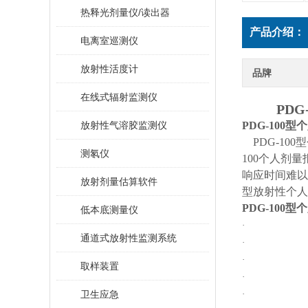
热释光剂量仪/读出器
产品介绍：
电离室巡测仪
放射性活度计
品牌
在线式辐射监测仪
PDG-1
放射性气溶胶监测仪
PDG-100
型个
PDG-100
型
测氡仪
100个人剂
响应时间难以
放射剂量估算软件
型放射性个人
PDG-100
型个
低本底测量仪
通道式放射性监测系统
取样装置
卫生应急