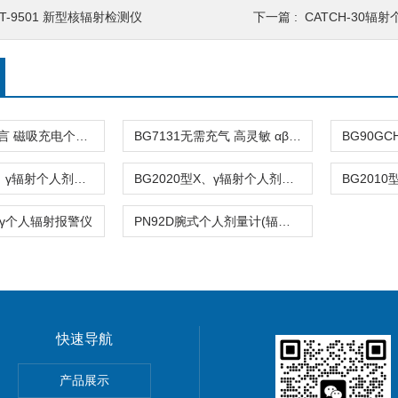
T-9501 新型核辐射检测仪
下一篇 :
CATCH-30辐
BG9121多语言 磁吸充电个人辐射剂量报警仪
BG7131无需充气 高灵敏 αβ 表面污染便携仪
BG9121型X、γ辐射个人剂量当量监测仪
BG2020型X、γ辐射个人剂量当量监测仪
、γ个人辐射报警仪
PN92D腕式个人剂量计(辐射检测仪)
快速导航
气体监测仪 辐射测量仪
产品展示