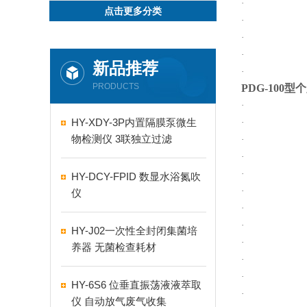
点击更多分类
新品推荐
PRODUCTS
PDG-100
型个
HY-XDY-3P内置隔膜泵微生
物检测仪 3联独立过滤
HY-DCY-FPID 数显水浴氮吹
仪
HY-J02一次性全封闭集菌培
养器 无菌检查耗材
HY-6S6 位垂直振荡液液萃取
仪 自动放气废气收集