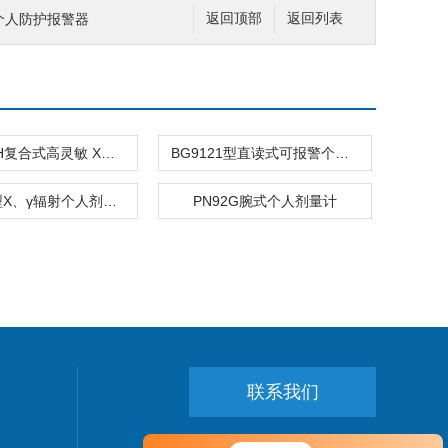
射个人防护报警器
返回顶部
返回列表
BG90GCH复合式高灵敏 X、γ 辐射固定探测器
BG9121型直读式可报警个人 剂量计
BG2010型X、γ辐射个人剂量当量监测仪
PN92G腕式个人剂量计
联系我们
24小时热线：