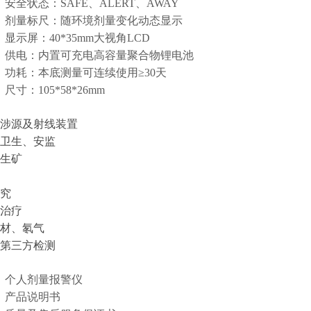
安全状态：SAFE、ALERT、AWAY
·
剂量标尺：随环境剂量变化动态显示
·
显示屏：40*35mm大视角LCD
·
供电：内置可充电高容量聚合物锂电池
·
功耗：本底测量可连续使用≥30天
·
尺寸：105*58*26mm
·
涉源及射线装置
卫生、安监
生矿
究
治疗
材、氡气
第三方检测
个人剂量报警仪
·
产品说明书
·