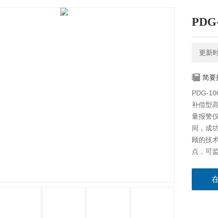
PD
更新时间
简要
PDG-
补偿型高
量报警
间，成
顾的技
点，可监
仪。