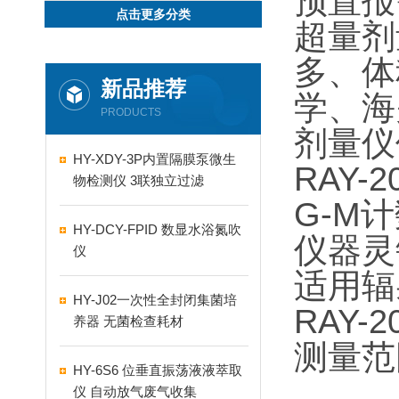
预置报
点击更多分类
超量剂
多、体
新品推荐
学、海
PRODUCTS
剂量仪
HY-XDY-3P内置隔膜泵微生
RAY-2
物检测仪 3联独立过滤
G-M
计
HY-DCY-FPID 数显水浴氮吹
仪器灵
仪
适用辐
HY-J02一次性全封闭集菌培
RAY-2
养器 无菌检查耗材
测量范
HY-6S6 位垂直振荡液液萃取
仪 自动放气废气收集