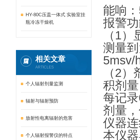
能响：
HY-80C压盖一体式 实验室挂
报警功
瓶冷冻干燥机
（
1
）
测量到
5msv/
相关文章
ARTICLES
（
2
）
积剂量
个人辐射剂量监测
每记录
辐射与辐射预防
剂量，
放射性电离辐射的危害
仪器连
本仪器
个人辐射报警仪的特点