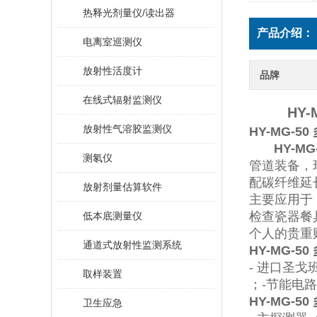
热释光剂量仪/读出器
产品介绍：
电离室巡测仪
放射性活度计
品牌
在线式辐射监测仪
HY-
放射性气溶胶监测仪
HY-MG-50
HY-MG-
测氡仪
管道装备，
配碳纤维延
放射剂量估算软件
主要应用于
检查瓷器餐
低本底测量仪
个人的贵重
通道式放射性监测系统
HY-MG-50
-
进口圣戈
取样装置
；
-
节能电路
HY-MG-50
卫生应急