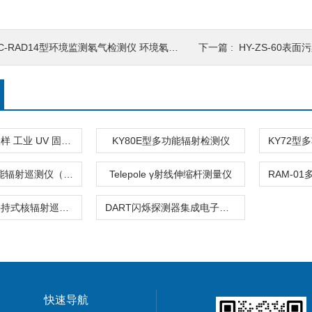
C-RAD14型环境监测氡气检测仪 环境氡测量仪
下一篇 :
HY-ZS-60表
KY137高速取样 工业 UV 固化 紫外能量测试仪
KY80E型多功能辐射检测仪
KY64型多功能辐射巡测仪（射线检测仪）
Telepole γ射线伸缩杆测量仪
RJ32-3202手持式核辐射巡检仪 辐射测量仪
DART闪烁探测器集成电子学模块
快速导航