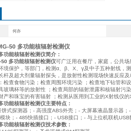
何亦
MG-50
多功能核辐射检测仪
多功能核辐射检测仪简介：
50
多功能核辐射检测仪
可广泛用在餐厅，家庭，公共场
环境保护，等部门，检测
α
、
β
、
X
、
γ
及中子五种射线，
长杆及超大剂量辐射探头，是放射性检测现场快速反应及
：检查食物污染；检查周围环境污染
；检查地下钻管和
具玻璃杯等的放射性
；检查局部的辐射泄露和核辐射污
财产和珠宝的有害辐射
；检测从医用到工业的
X
射线仪的
多功能核辐射检测仪主要特点：
班饼式探测器；
-
高强度
ABS
外壳；
-
大屏幕液晶显示器；
模块；
- 485
快插接口；
- USB
接口；
-
与上位机联机
USB
多功能核辐射检测仪技术参数：