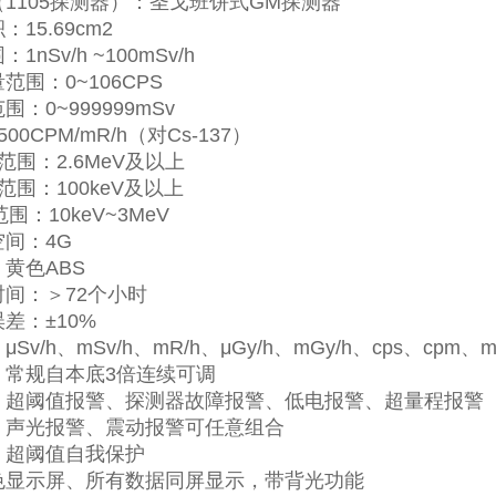
（
1105
探测器）：圣戈班饼式
GM
探测器
积：
15.69cm2
围：
1nSv/h ~100mSv/h
量范围：
0~106CPS
范围：
0~999999mSv
500CPM/mR/h
（对
Cs-137
）
范围：
2.6MeV
及以上
范围：
100keV
及以上
范围：
10keV~3MeV
空间：
4G
：黄色
ABS
时间：＞
72
个小时
误差：
±10%
：
μSv/h
、
mSv/h
、
mR/h
、
μGy/h
、
mGy/h
、
cps
、
cpm
、
m
：常规自本底
3
倍连续可调
：超阈值报警、探测器故障报警、低电报警、超量程报警
：声光报警、震动报警可任意组合
：超阈值自我保护
色显示屏、所有数据同屏显示，带背光功能