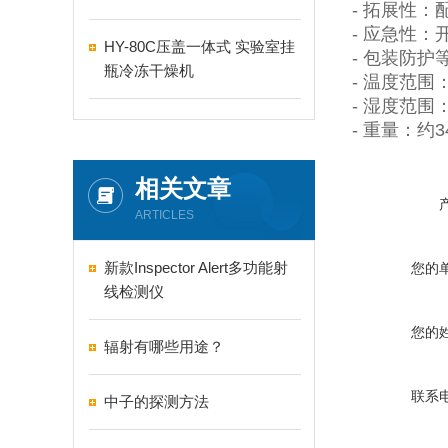
-
拓展性：
-
应急性：
HY-80C压盖一体式 实验室挂
-
包装防护
瓶冷冻干燥机
-
温度范围
-
湿度范围
-
重量：约
3
相关文章
ARTICLES
新款Inspector Alert多功能射
您的
线检测仪
您的
辐射有哪些用途？
联系
中子的探测方法