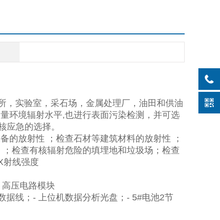
所，实验室，采石场，金属处理厂，油田和供油
测量环境辐射水平
,
也进行表面污染检测，并可选
核应急的选择。
设备的放射性
；检查石材等建筑材料的放射性
；
染
；检查有核辐射危险的填埋地和垃圾场；检查
X
射线强度
-
高压电路模块
数据线；
-
上位机数据分析光盘；
- 5#
电池
2
节