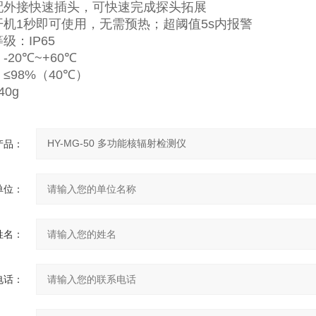
配外接快速插头，可快速完成探头拓展
开机
1
秒即可使用，无需预热；超阈值
5s
内报警
等级：
IP65
：
-20℃~+60℃
：
≤98%
（
40℃
）
40g
产品：
单位：
姓名：
电话：