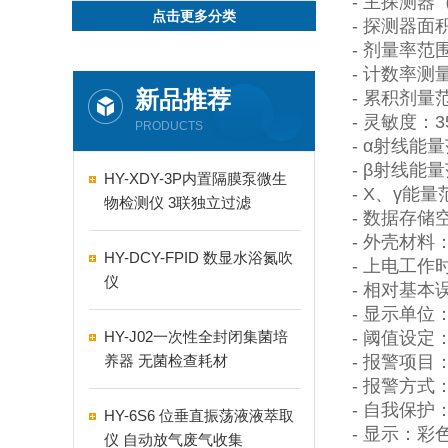
-
主探测器
点击更多分类
-
探测器面
-
剂量率范
-
计数率测
新品推荐
-
累积剂量
-
灵敏度：
3
PRODUCTS
- α
射线能量
- β
射线能量
HY-XDY-3P内置隔膜泵微生
- X
、
γ
能量
物检测仪 3联独立过滤
-
数据存储
-
外壳材料
HY-DCY-FPID 数显水浴氮吹
-
上电工作
仪
-
相对基本
-
显示单位
HY-J02一次性全封闭集菌培
-
阈值设定
养器 无菌检查耗材
-
报警项目
-
报警方式
-
自我保护
HY-6S6 位垂直振荡液液萃取
-
显示：彩
仪 自动放气废气收集