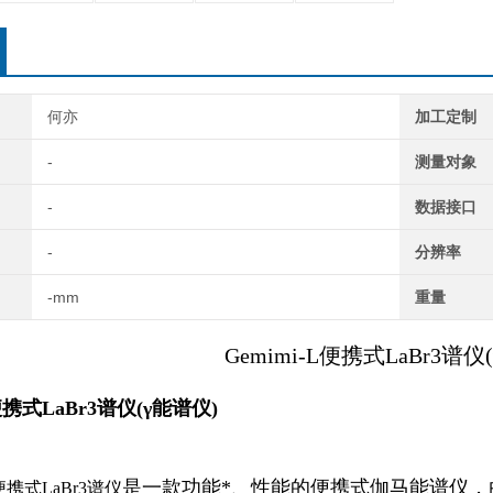
何亦
加工定制
-
测量对象
-
数据接口
-
分辨率
-mm
重量
Gemimi-L
便携式
LaBr3
谱仪(
便携式
LaBr3
谱仪(γ能谱仪)
是一款功能*
、
性能的便携式伽马能谱仪
，
便携式
LaBr3
谱仪