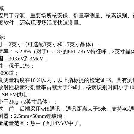
域
应用于寻源
、
重要场所核安保
、
剂量率测量
、
核素识别
、
度软件
，
还实现现场活度快速测量
。
标
:
寸
：2
英寸
（
可选配
3
英寸和
1.5
英寸晶体
）；
辨率
：＜2.8%（
对于
Cs-137
的
661.7KeV
特征峰
，2
英寸晶
围
：30KeV
到
3MeV；
性
：
优于
±1%；
096
道
；
度测量精度在
10％
以内
，
以上指标提的检定证书
。
具有测
放射性核素对剂量率贡献大于
5%
时
，
核素识别时间小于
1
SB 5V
供电
；
小于
2Kg（2
英寸晶体
）；
式
：
前
、
后端采用
wifi
通讯
，
通讯距离大于
5
米
。
支持
4G
测器
：2.5mm×50mm
锂玻璃
；
量能量范围
：
热中子到
14MeV
中子
。