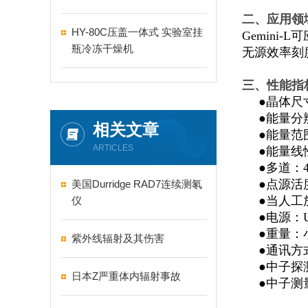
二
、
应用领
HY-80C压盖一体式 实验室挂
Gemini-L
可
瓶冷冻干燥机
无源效率刻
三
、
性能指
●
晶体尺
●
能量分
相关文章
●
能量范
ARTICLES
●
能量线
●
多道
：4
●
点源活
美国Durridge RAD7连续测氡
●
当人工
仪
●
电源
：U
●
重量
：
紫外线辐射及其伤害
●
通讯方
●
中子探
日本Z严重体内辐射事故
●
中子测