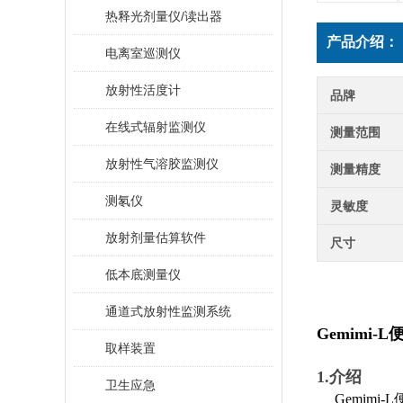
热释光剂量仪/读出器
产品介绍：
电离室巡测仪
放射性活度计
品牌
在线式辐射监测仪
测量范围
放射性气溶胶监测仪
测量精度
测氡仪
灵敏度
放射剂量估算软件
尺寸
低本底测量仪
通道式放射性监测系统
Gemimi-L
取样装置
1.
介绍
卫生应急
Gemimi-L