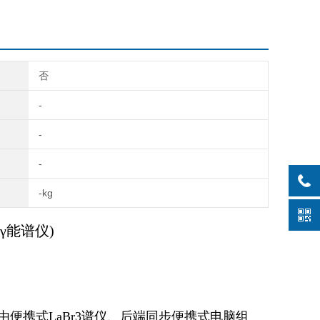
否
-
-
-
-kg
γ能谱仪)
由便携式
LaBr3
谱仪
、
后端同步便携式电脑组