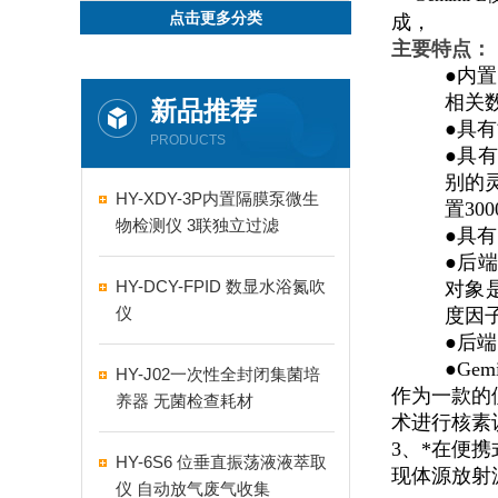
点击更多分类
成
，
主要特点
：
●
内置
相关
新品推荐
●
具有
PRODUCTS
●
具有
别的
HY-XDY-3P内置隔膜泵微生
置
300
物检测仪 3联独立过滤
●
具有
●
后端
HY-DCY-FPID 数显水浴氮吹
对象
仪
度因
●
后端
●Gemi
HY-J02一次性全封闭集菌培
作为一款的
养器 无菌检查耗材
术进行核素
3、
*在便
HY-6S6 位垂直振荡液液萃取
现体源放射
仪 自动放气废气收集