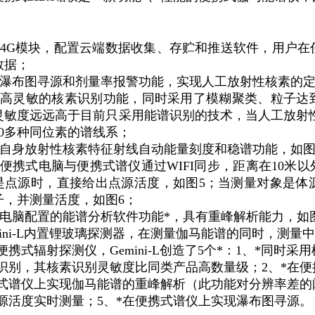
4G
模块
，
配置云端数据收集
、
存贮和推送软件
，
用户在
数据
；
瀑布图寻源和剂量率报警功能
，
实现人工放射性核素的
高灵敏的核素识别功能
，
同时采用了模糊聚类
、
粒子达
灵敏度远远高于目前只采用能谱识别的技术
，
当人工放射
0
多种同位素的谱线系
；
自身放射性核素特征射线自动能量刻度和稳谱功能
，
如
便携式电脑与便携式谱仪通过
WIFI
同步
，
距离在
10
米以
是点源时
，
直接给出点源活度
，
如图
5；
当测量对象是体
子
，
并测量活度
，
如图
6；
电脑配置的能谱分析软件功能*
，
具有重峰解析能力
，
如
ni-L
内置锂玻璃探测器
，
在测量伽马能谱的同时
，
测量中
便携式辐射探测仪
，Gemini-L
创造了
5
个*
：1、
*同时采用
识别
，
其核素识别灵敏度比同类产品高数量级
；2、
*在
携式谱仪上实现伽马能谱的重峰解析
（
此功能对分辨率差的
源活度实时测量
；5、
*在便携式谱仪上实现瀑布图寻源
。