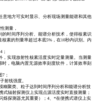
任意地方可实时显示
、
分析现场测量能谱和其他
定性测量
，
到的时间序列分析
、
能谱分析技术
，
使得核素识
性核素的剂量率超过本底
5%，
在
10
秒内识别
。
内
图
4；
外
，
实现放射性核素活度实时定量测量
。
当测量
源时
，
电脑内置无源效率刻度软件
，
计算效率刻
图
7；
子射线强度
。
模糊聚类
、
粒子达到时间序列分析和能谱分析技
便携式辐射探测仪上实现点源活度实时直接测量
；
闪烁探测器尤其重要
）；4、
*在便携式谱仪上实