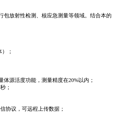
行包放射性检测
、
核应急测量等领域
。
结合本的
体
）；
量体源活度功能
，
测量精度在
20%
以内
；
0
秒
；
通信协议
，
可远程上传数据
；