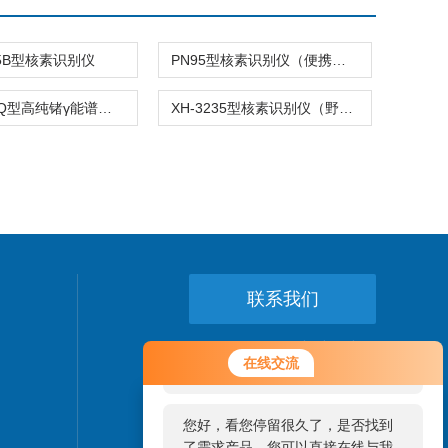
95B型核素识别仪
PN95型核素识别仪（便携式γ谱仪）
CIT-3800Q型高纯锗γ能谱仪 液体闪烁计数仪
XH-3235型核素识别仪（野外γ谱仪） 能谱仪
联系我们
24小时热线：
您好！欢迎前来咨询，很高兴为您
在线交流
服务，请问您要咨询什么问题呢？
021-64056375
您好，看您停留很久了，是否找到
了需求产品，您可以直接在线与我