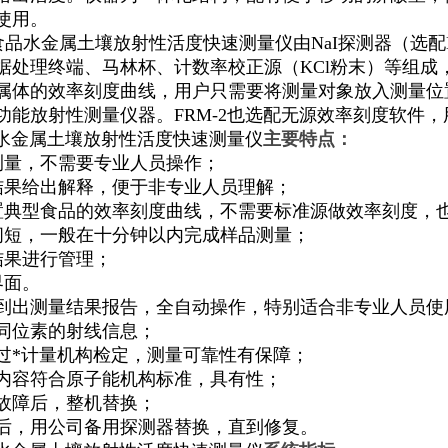
使用
。
食品
水
金属
土壤放射性活度快速测量仪由
NaI
探测器
（
选配
据处理终端
、
马林杯
、
计数率校正源
（KCl
粉末
）
等组成
属体的效率刻度曲线
，
用户只需要将测量对象放入测量位
功能放射性测量仪器
。FRM-2
也选配无源效率刻度软件
，
水
金属
土壤放射性活度快速测量仪
主要特点
：
测量
，
不需要专业人员操作
；
结果给出解释
，
便于非专业人员理解
；
置典型食品的效率刻度曲线
，
不需要标准源做效率刻度
，
间短
，
一般在十分钟以内完成样品测量
；
结果进行管理
；
界面
。
到出测量结果报告
，
全自动操作
，
特别适合非专业人员使
同位素的射线信息
；
过*计量机构检定
，
测量可靠性有保障
；
内容符合原子能机构标准
，
具有性
；
故障后
，
整机替换
；
后
，
用公司备用探测器替换
，
直到修复
。