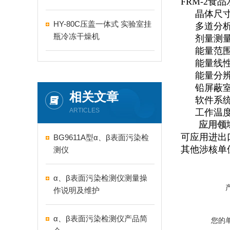
FRM-2
食品
晶体尺
HY-80C压盖一体式 实验室挂
多道分
瓶冷冻干燥机
剂量测
能量范
能量线
能量分
铅屏蔽
相关文章
软件系
ARTICLES
工作温
应用领
可应用进出
BG9611A型α、β表面污染检
其他涉核单
测仪
α、β表面污染检测仪测量操
作说明及维护
α、β表面污染检测仪产品简
您的