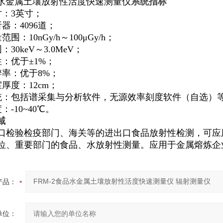
水
金属
土壤放射性活度快速测量仪
系统指标
寸
：3
英寸
；
析器
：4096
道
；
量范围
：10nGy/h～100μGy/h；
围
：30keV～3.0MeV；
性
：
优于
±1%；
辨率
：
优于
8%；
室厚度
：12cm；
统
：
包括谱采集与分析软件
，
无源效率刻度软件
（
自选
）
度
：-10~40℃。
域
口检验检疫部门
、
海关等的进出口食品放射性检测
，
可应
位
、
重要部门的食品
、
水放射性测量
。
应用于金属熔炼企
产品：
单位：