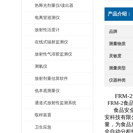
热释光剂量仪/读出器
产品介绍：
电离室巡测仪
放射性活度计
品牌
在线式辐射监测仪
测量物质
放射性气溶胶监测仪
灵敏度
测氡仪
测量类型
放射剂量估算软件
仪器种类
低本底测量仪
FRM-2
FRM-2
食
通道式放射性监测系统
食品安
取样装置
安科技有限
量
，
为食品
卫生应急
全自动分析