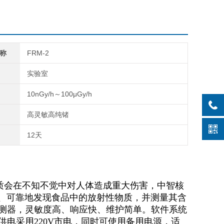
称
FRM-2
实验室
10nGy/h～100μGy/h
高灵敏高纯锗
12天
质会在不知不觉中对人体造成重大伤害
，
中智核
、
可靠地发现食品中的放射性物质
，
并测量其含
测器
，
灵敏度高
、
响应快
、
维护简单
。
软件系统
供电采用
220V
市电
，
同时可使用备用电源
，
适