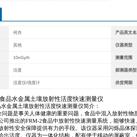
何亦
产品英文名
其他
仪器类型
10nGy/h
测量范围
活度
探测器类型
活度仪/强度计
供货周期
食品
水
金属
土壤放射性活度快速测量仪
品
水
金属
土壤放射性活度快速测量仪
简介
：
全问题是事关人体健康的重要问题
，
食品中混入放射性物
公司推出的
FRM-2
食品中放射性快速测量系统
，
能够快速
放射性安全保障提供有力的手段
。
该仪器采用闪烁晶体探
给出活度
。
仪器为一体化结构
，
配有便于移动的屏蔽室
，