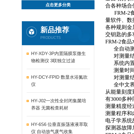
点击更多分类
合各种场合
FRM-2
量软件
、
数
各种规则金
新品推荐
交钥匙的多
PRODUCTS
FRM-2
食品
全自动
HY-XDY-3P内置隔膜泵微生
对测量
物检测仪 3联独立过滤
系统内
测量时
HY-DCY-FPID 数显水浴氮吹
对测量
仪
全中文
从能量刻度
有
3000
多种
HY-J02一次性全封闭集菌培
测量精度经
养器 无菌检查耗材
测量程序和
电子学系统
HY-6S6 位垂直振荡液液萃取
探测器故障
仪 自动放气废气收集