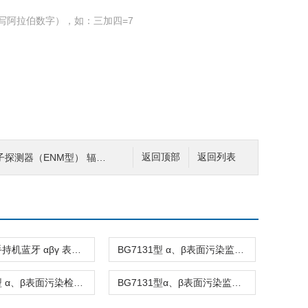
写阿拉伯数字），如：三加四=7
测器（ENM型） 辐射测量仪
返回顶部
返回列表
BG7132手持机蓝牙 αβγ 表面污染监测仪
BG7131型 α、β表面污染监测仪
BG7132型 α、β表面污染检测仪
BG7131型α、β表面污染监测仪