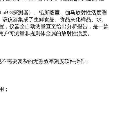
LaBr3
探测器
）、
铅屏蔽室
、
伽马放射性活度测
，
该仪器集成了生鲜食品
、
食品灰化样品
、
水
、
置
，
仪器全自动测量直至给出分析报告
，
是一款
用户可测量非规则体金属的放射性活度
。
也不需要复杂的无源效率刻度软件操作
；
用
；