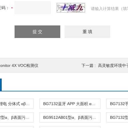
证码：
请输入计算结果（填
onitor 4X VOC检测仪
下一篇 :
高灵敏度环境中子探
BG9611充电锂电 分体式 αβγ 三功能污染仪
BG7132蓝牙 APP 大面积 αβγ 表面污染检测仪
BG9512AB02型α、β表面污染仪
BG9512AB01型α、β表面污染检测仪