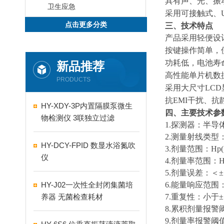
具有声、光、振
卫生应急
采用可接触式、
点击更多分类
三、技术特点
产品采用轻便设
按键操作简单，
功耗低，电池寿
新品推荐
高性能单片机数
PRODUCTS
采用大尺寸
LCD
抗
EMI
干扰、抗
HY-XDY-3P内置隔膜泵微生
四、主要技术参
物检测仪 3联独立过滤
1.探测器：半导
2.测量射线类型
HY-DCY-FPID 数显水浴氮吹
3.
剂量范围：
Hp(
仪
4.
剂量率范围：
H
5.
剂量误差：＜±
HY-J02一次性全封闭集菌培
6.能量响应范围
养器 无菌检查耗材
7.重复性：小于±
8.累积剂量报警
9.剂量率报警阈