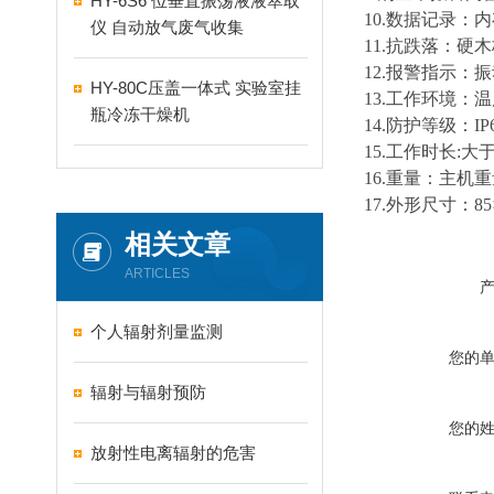
HY-6S6 位垂直振荡液液萃取
10.数据记录：
仪 自动放气废气收集
11.抗跌落：硬
12.报警指示
HY-80C压盖一体式 实验室挂
13.
工作环境：温
瓶冷冻干燥机
14.防护等级：
I
15.工作时长:大
16.重量：主机
1
7.外形尺寸：85×
相关文章
ARTICLES
个人辐射剂量监测
您的
辐射与辐射预防
您的
放射性电离辐射的危害