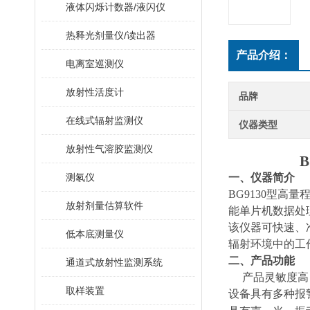
液体闪烁计数器/液闪仪
热释光剂量仪/读出器
产品介绍：
电离室巡测仪
放射性活度计
品牌
在线式辐射监测仪
仪器类型
放射性气溶胶监测仪
B
测氡仪
一、仪器简介
BG9
130
型高量
放射剂量估算软件
能单片机数据处
该仪器可快速、
低本底测量仪
辐射环境中的工
二、产品功能
通道式放射性监测系统
产品灵敏度高
取样装置
设备具有多种报