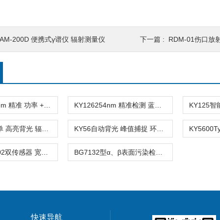
AM-200D 便携式γ谱仪 辐射测量仪
下一篇 :
RDM-01伤口
KY127C254nm 精准 功率 + 能量双测 紫外测试仪
KY126254nm 精准检测 蓝牙 APP 紫外辐照测试仪
KY60中文菜单 高亮背光 辐射防护巡检仪
KY56自动背光 峰值捕捉 环境辐射监测仪
BG9820PG-02双传感器 宽量程 防爆型X、γ辐射监测仪
BG7132型α、β表面污染检测仪
快速导航