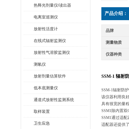
热释光剂量仪/读出器
产品介绍：
电离室巡测仪
放射性活度计
品牌
在线式辐射监测仪
测量物质
放射性气溶胶监测仪
仪器种类
测氡仪
放射剂量估算软件
SSM-1 辐
低本底测量仪
SSM-1辐射
该仪器利用良
通道式放射性监测系统
具有很宽的量
SSM1除内置
取样装置
SSM1通过适
卫生应急
适配器还提供了