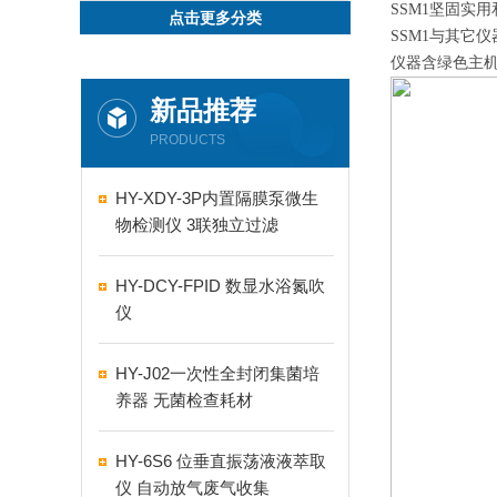
SSM1坚固实
点击更多分类
SSM1与其它
仪器含绿色主机
新品推荐
PRODUCTS
HY-XDY-3P内置隔膜泵微生
物检测仪 3联独立过滤
HY-DCY-FPID 数显水浴氮吹
仪
HY-J02一次性全封闭集菌培
养器 无菌检查耗材
HY-6S6 位垂直振荡液液萃取
仪 自动放气废气收集