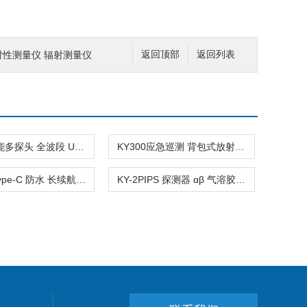
放射性测量仪 辐射测量仪
返回顶部
返回列表
KY125智能多探头 全波段 UVA/UVB/UVC 紫外辐照计
KY300应急巡测 背包式放射性污染定位仪
KY5600Type-C 防水 长续航便携式辐射巡检仪
KY-2PIPS 探测器 αβ 气溶胶连续在线监测仪