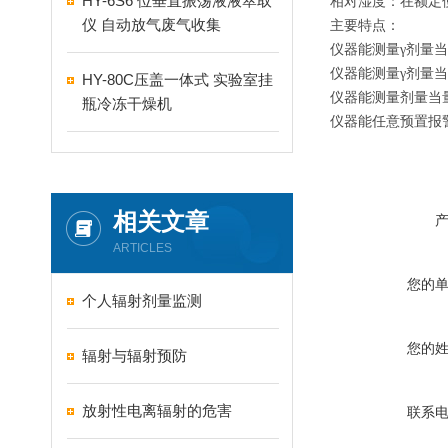
HY-6S6 位垂直振荡液液萃取
相对湿度：在额定使
仪 自动放气废气收集
主要特点：
仪器能测量γ剂量
仪器能测量γ剂量
HY-80C压盖一体式 实验室挂
仪器能测量剂量当
瓶冷冻干燥机
仪器能任意预置报
相关文章
ARTICLES
您的
个人辐射剂量监测
您的
辐射与辐射预防
放射性电离辐射的危害
联系