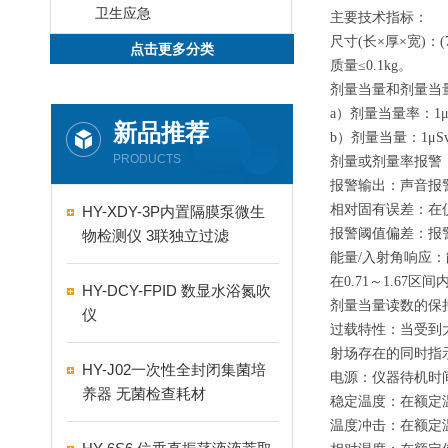
卫生应急
主要技术指标：
尺寸(长×厚×宽)：(77
点击更多分类
质量≤0.1kg。
剂量当量和剂量当
a）剂量当量率：1μSv
新品推荐
b）剂量当量：1μSv
PRODUCTS
剂量或剂量率报警
报警输出：声音报警
相对固有误差：在仪
HY-XDY-3P内置隔膜泵微生
报警阈值偏差：报警
物检测仪 3联独立过滤
能量/入射角响应：
在0.71～1.67区间
HY-DCY-FPID 数显水浴氮吹
剂量当量读数的保
仪
过载特性：当受到
射场存在的同时指
HY-J02一次性全封闭集菌培
电源：仪器待机时间
养器 无菌检查耗材
稳定温度：在额定温
温度冲击：在额定温