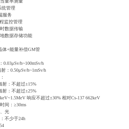
当量率测量
系统管理
端服务
远程监控管理
时数据传输
据本地数据存储功能
I晶体+能量补偿GM管
03μSv/h~100mSv/h
：0.50μSv/h~1mSv/h
：
辐射：不超过±15%
辐射：不超过±25%
V~1.5MeV 响应不超过±30% 相对Cs-137 662keV
间：≥30ms
、光
：不少于24h
54