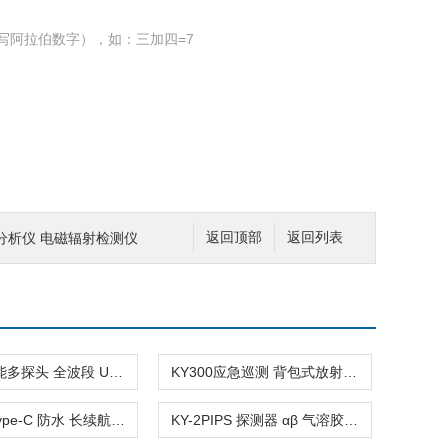
写阿拉伯数字），如：三加四=7
磁分析仪 电磁辐射检测仪
返回顶部
返回列表
KY125智能多探头 全波段 UVA/UVB/UVC 紫外辐照计
KY300应急巡测 背包式放射性污染定位仪
KY5600Type-C 防水 长续航便携式辐射巡检仪
KY-2PIPS 探测器 αβ 气溶胶连续在线监测仪