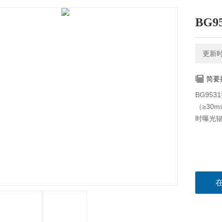
BG
更新时间
简要
BG95
（≥30
时曝光