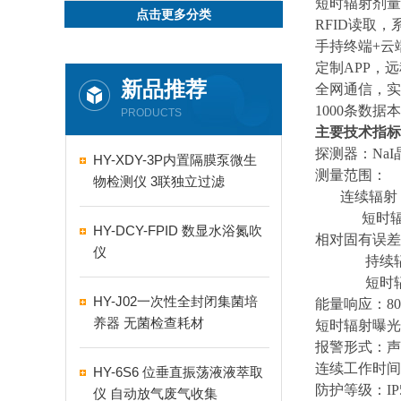
短时辐射剂量
点击更多分类
RFID读取，
手持终端+云
定制APP，
新品推荐
全网通信，实
1000条数
PRODUCTS
主要技术指标
探测器：Na
HY-XDY-3P内置隔膜泵微生
测量范围：
物检测仪 3联独立过滤
连续辐射：0.
短时辐射
HY-DCY-FPID 数显水浴氮吹
相对固有误差
仪
持续
短时
HY-J02一次性全封闭集菌培
能量响应：80ke
养器 无菌检查耗材
短时辐射曝光时
报警形式：声
连续工作时间
HY-6S6 位垂直振荡液液萃取
防护等级：IP
仪 自动放气废气收集