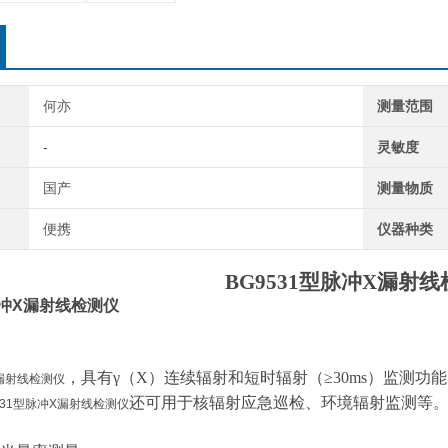
何亦
测量范围
-
灵敏度
国产
测量物质
便携
仪器种类
BG9531型脉冲X漏射
脉冲X漏射线检测仪
，具有γ（X）连续辐射和短时辐射（≥30ms）监测
X漏射线检测仪
还可用于核辐射应急巡检、环境辐射监测等
531型脉冲X漏射线检测仪