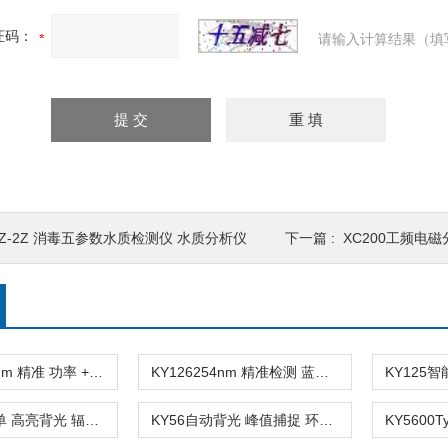
证码：
请输入计算结果（填
YZ-2Z 消毒五参数水质检测仪 水质分析仪
下一篇 :
XC200工频电
KY127C254nm 精准 功率 + 能量双测 紫外测试仪
KY126254nm 精准检测 蓝牙 APP 紫外辐照测试仪
KY60中文菜单 高亮背光 辐射防护巡检仪
KY56自动背光 峰值捕捉 环境辐射监测仪