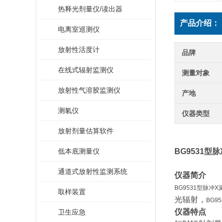
热释光剂量仪/读出器
产品介绍：
电离室巡测仪
放射性活度计
品牌
在线式辐射监测仪
测量对象
放射性气溶胶监测仪
产地
测氡仪
仪器类型
放射剂量估算软件
低本底测量仪
BG9531型
通道式放射性监测系统
仪器简介
BG9531型脉冲
取样装置
光辐射，
BG9
仪器特点
卫生应急