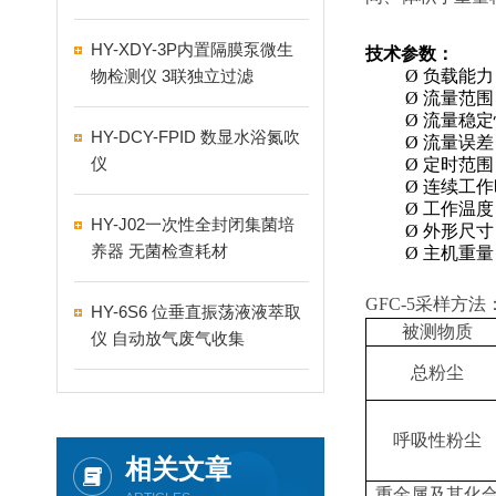
HY-XDY-3P内置隔膜泵微生
技术参数：
物检测仪 3联独立过滤
Ø
负载能力
Ø
流量范围
Ø
流量稳定
HY-DCY-FPID 数显水浴氮吹
Ø
流量误差
仪
Ø
定时范围
Ø
连续工作
Ø
工作温度
HY-J02一次性全封闭集菌培
Ø
外形尺寸
养器 无菌检查耗材
Ø
主机重量
GFC-5
采样方法
HY-6S6 位垂直振荡液液萃取
被测物质
仪 自动放气废气收集
总粉尘
呼吸性粉尘
相关文章
重金属及其化