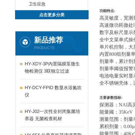
卫生应急
功能特点
:
点击更多分类
高灵敏度，宽测
高速微功耗微处
数字及标尺显示
新品推荐
全中文菜单式操
单片机控制，大
PRODUCTS
内置
800组剂
剂量率，累计剂
HY-XDY-3P内置隔膜泵微生
剂量率阈值报警
物检测仪 3联独立过滤
电池电量实时显
全不锈钢壳体，
HY-DCY-FPID 数显水浴氮吹
仪
主要参数指标
:
探测器：
NAI高
HY-J02一次性全封闭集菌培
能量阈：
35KeV
养器 无菌检查耗材
测量范围：剂量
累积剂量：
0.00
能量范围：
40K