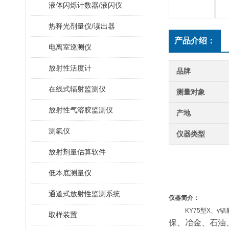
液体闪烁计数器/液闪仪
热释光剂量仪/读出器
产品介绍：
电离室巡测仪
放射性活度计
品牌
在线式辐射监测仪
测量对象
放射性气溶胶监测仪
产地
测氡仪
仪器类型
放射剂量估算软件
低本底测量仪
通道式放射性监测系统
仪器简介：
KY75型X、γ
取样装置
保、冶金、石油