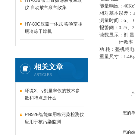
HY-6S6 位垂直振荡液液萃取
能量响应：
40K
仪 自动放气废气收集
相对基本误差：
测量时间：
6、1
HY-80C压盖一体式 实验室挂
报警阈：
0.25、
瓶冷冻干燥机
读数显示：剂
量
计数率
功
耗：整机耗电
重量尺寸：
1.4
相关文章
ARTICLES
环境X、γ剂量率仪的技术参
数和特点是什么
您的
PN92E智能家用核污染检测仪
应用于核污染监测
您的