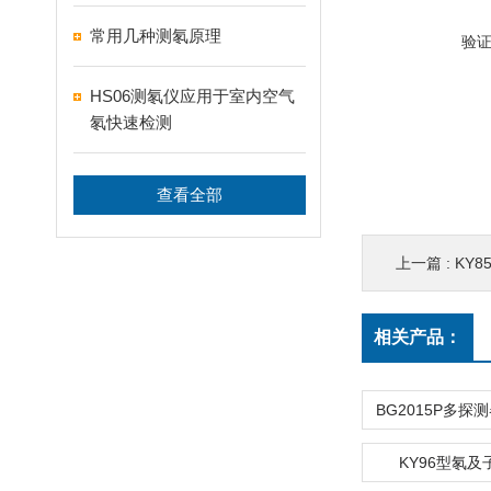
常用几种测氡原理
验
HS06测氡仪应用于室内空气
氡快速检测
查看全部
上一篇 :
KY
相关产品：
KY96型氡