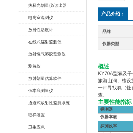
热释光剂量仪/读出器
产品介绍：
电离室巡测仪
放射性活度计
品牌
在线式辐射监测仪
仪器类型
放射性气溶胶监测仪
概述
测氡仪
KY70A
型氡及子
放射剂量估算软件
旅游山洞、核设
一种寻找氡（钍
低本底测量仪
查。
主要性能指标
通道式放射性监测系统
探测器
取样装置
仪器本底
探测效率
卫生应急