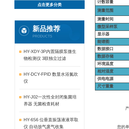
计数容量
点击更多分类
测量范围
测量时间
微型采样泵
新品推荐
显示器
PRODUCTS
能谱图
数据接口
HY-XDY-3P内置隔膜泵微生
数据存储
物检测仪 3联独立过滤
环境温度
相对湿度
HY-DCY-FPID 数显水浴氮吹
供电电源
仪
尺寸重量
HY-J02一次性全封闭集菌培
养器 无菌检查耗材
HY-6S6 位垂直振荡液液萃取
仪 自动放气废气收集
您的