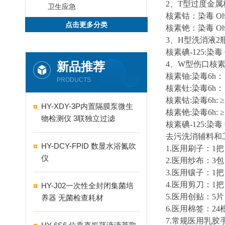
2、T型过度金属
卫生应急
核素
钴
：染毒
Oh
点击更多分类
核素
铯
：染毒
O
3、H型洗消液2瓶
核素碘
-125:染毒
新品推荐
4、W型伤口核素
核素铀
:染毒6h： 
PRODUCTS
核素
钍
:染毒6h： 
核素
钴
:染毒6h: ≥
HY-XDY-3P内置隔膜泵微生
核素
铯
:染毒6h: ≥
物检测仪 3联独立过滤
核素碘
-125:染毒 
去污洗消辅料和
HY-DCY-FPID 数显水浴氮吹
1.医用刷子：1把
仪
2
.
医用纱布：
3包
3.
医用镶子：
1把
4.
医用剪刀：
1把
HY-J02一次性全封闭集菌培
5.
医用创贴：
5片
养器 无菌检查耗材
6.
医用棉签：
24
7.
常
规
医用乳胶