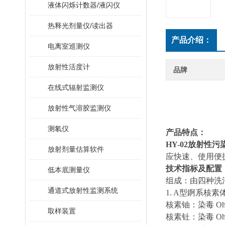
液体闪烁计数器/液闪仪
热释光剂量仪/读出器
产品介绍：
电离室巡测仪
放射性活度计
品牌
在线式辐射监测仪
放射性气溶胶监测仪
测氡仪
产品特点
：
HY-02放射性
放射剂量估算软件
应快速、使用便
技术指标及配置
低本底测量仪
组成：
由四种洗
通道式放射性监测系统
1.
A型
錒
系核素
核素铀：染毒
Oh
取样装置
核素
钍
：染毒
O