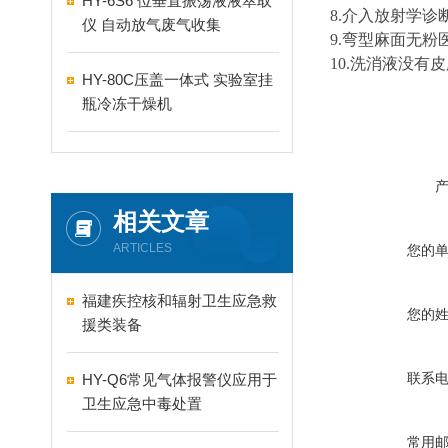
HY-6S6 位垂直振荡液液萃取
8.
介入放射学诊
仪 自动放气废气收集
9.
弯型麻面无粉
10.
洗消液
没有
皮
HY-80C压盖一体式 实验室挂
瓶冷冻干燥机
相关文章
ARTICLES
您的
福建疾控核和辐射卫生应急救
您的
援类装备
联系
HY-Q6常见气体报警仪应用于
卫生应急中毒处置
常用