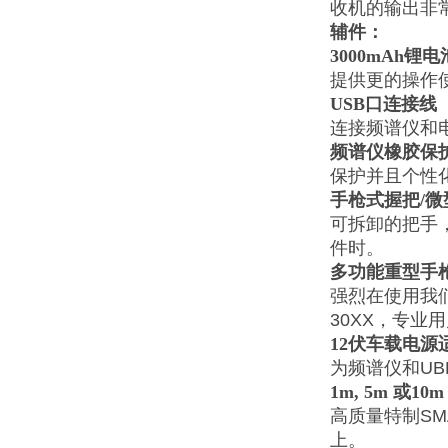
收机的输出非常
辅件：
3000mAh
锂电
提供更的操作使
USB
口连接线
连接频谱仪和
频谱仪橡胶保
保护并且个性
手枪式握把/微
可拆卸的把手
件时。
多功能重型手
强烈在使用我们
30XX，专业用
12
伏车载电源
为频谱仪和U
1m, 5m
或10
高质量特制SM
上。