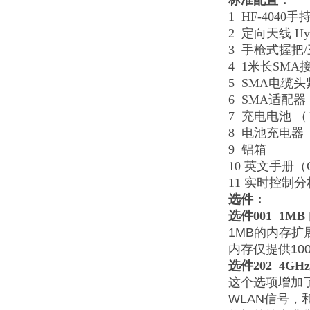
标准配置：
1 HF-4040
手
2
定向天线 Hy
3
手枪式握
4 1
米长SM
5 SMA
电缆头
6 SMA
适配
7
充电电池 （
8
电池充
9
铝箱
10
英文手册（
11
实时控制分
选件：
选件001 1M
1MB的内存扩
内存仅提供10
选件202 4G
这个选项增加
WLAN信号