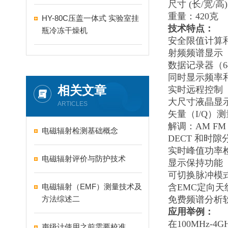
尺寸 (长/宽/高):
重量：420克
HY-80C压盖一体式 实验室挂
技术特点：
瓶冷冻干燥机
安全限值计算和显
射频频谱显示
数据记录器（6
同时显示频率
相关文章
实时远程控制（
大尺寸液晶显
ARTICLES
矢量（I/Q）测
解调：AM FM
电磁辐射检测基础概念
DECT
和时隙
实时峰值功率检
电磁辐射评价与防护技术
显示保持功能
可切换脉冲模
电磁辐射（EMF）测量技术及
含EMC定向天线 H
方法综述二
免费频谱分析软
应用举例：
在100MHz
声级计使用之前需要校准