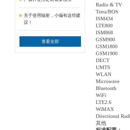
Radio & TV
Tetra/BOS
关于使用辐射，小编有这些建
ISM434
议！
LTE800
ISM868
GSM900
查看全部
GSM1800
GSM1900
DECT
UMTS
WLAN
Microwave
Bluetooth
WiFi
LTE2.6
WiMAX
Directional Rad
其他