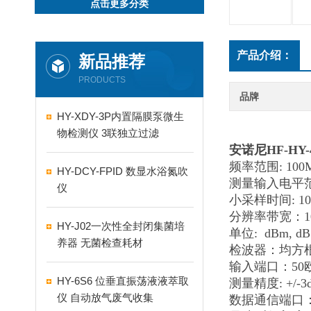
点击更多分类
产品介绍：
新品推荐
PRODUCTS
品牌
HY-XDY-3P内置隔膜泵微生
物检测仪 3联独立过滤
安诺尼HF-HY
频率范围: 100M
HY-DCY-FPID 数显水浴氮吹
测量输入电平范围:
仪
小采样时间: 10
分辨率带宽：100
HY-J02一次性全封闭集菌培
单位: dBm, dBμ
养器 无菌检查耗材
检波器：均方
输入端口：50
HY-6S6 位垂直振荡液液萃取
测量精度: +/-3
仪 自动放气废气收集
数据通信端口： US