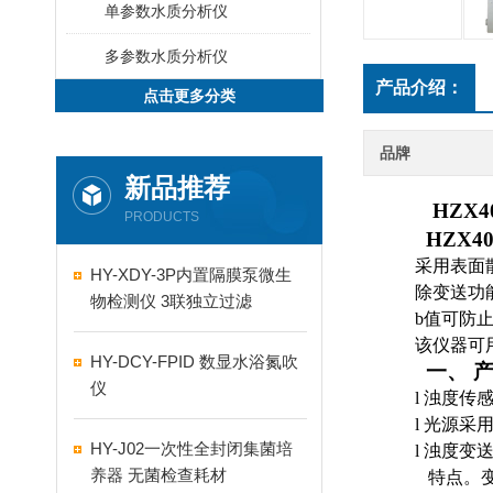
单参数水质分析仪
多参数水质分析仪
产品介绍：
点击更多分类
品牌
新品推荐
HZX
PRODUCTS
HZX
采用表面
HY-XDY-3P内置隔膜泵微生
除变送功
物检测仪 3联独立过滤
b值可防
该仪器可
HY-DCY-FPID 数显水浴氮吹
一、
仪
l
浊度传
l
光源采
HY-J02一次性全封闭集菌培
l
浊度变
养器 无菌检查耗材
特点。变