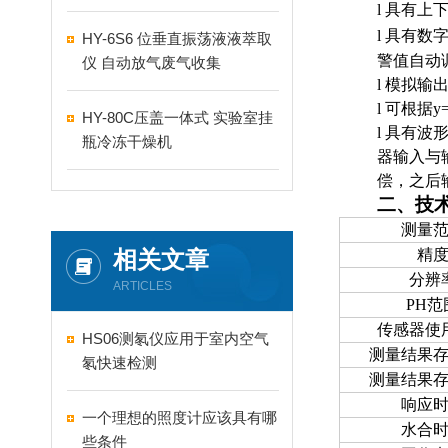
l
具有上
l
具有数
HY-6S6 位垂直振荡液液萃取
警值自动
仪 自动放气废气收集
l
模拟输
l
可根据
y
HY-80C压盖一体式 实验室挂
l
具有波
瓶冷冻干燥机
器输入与
偿，之后
二、
技
测量
相关文章
精
分辨
ARTICLES
PH范
传感器使
HS06测氡仪应用于室内空气
测量结果
氡快速检测
测量结果
响应
一个理想的照度计应该具有哪
水合
些条件