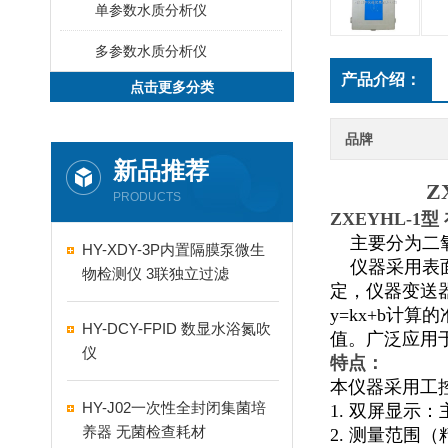
单参数水质分析仪
多参数水质分析仪
产品介绍：
点击更多分类
品牌
新品推荐
Z
PRODUCTS
ZXEYHL-1
主要分为二氧
HY-XDY-3P内置隔膜泵微生
仪器采用表面
物检测仪 3联独立过滤
定，仪器变送
y=kx+b计
HY-DCY-FPID 数显水浴氮吹
值。广泛应用
仪
特点：
本仪器采用工
HY-J02一次性全封闭集菌培
1. 双屏显示
养器 无菌检查耗材
2. 测量范围（精度