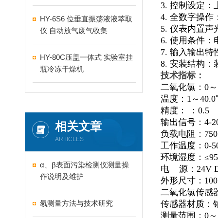
3. 控制设定
4. 全数字操
HY-6S6 位垂直振荡液液萃取
5. 仪表内置
仪 自动放气废气收集
6. 使用条件：电
7. 输入输出特
HY-80C压盖一体式 实验室挂
8. 安装结构
瓶冷冻干燥机
技术指标：
二氧化氯：0～5.
温度：1～40.0
精度： ：0.5
输出信号：4-2
相关文章
负载电阻：750
ARTICLES
工作温度：0-5
环境湿度：≤9
α、β表面污染检测仪测量操
电 源：24V 
作说明及维护
外形尺寸：100×
二氧化氯传感
氡测量方法与技术研究
传感器材质：
测量范围：0～5