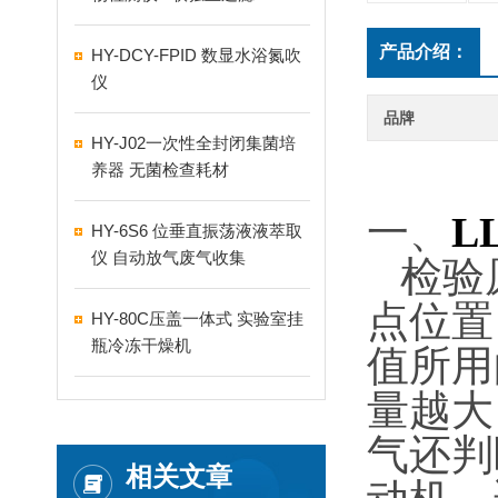
产品介绍：
HY-DCY-FPID 数显水浴氮吹
仪
品牌
HY-J02一次性全封闭集菌培
养器 无菌检查耗材
一、
L
HY-6S6 位垂直振荡液液萃取
仪 自动放气废气收集
检验
点位置
HY-80C压盖一体式 实验室挂
瓶冷冻干燥机
值所用
量越大
气还判
相关文章