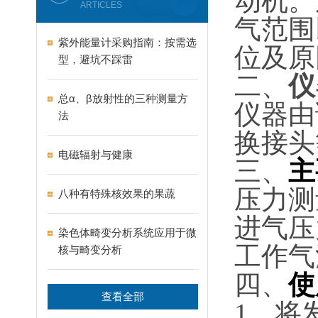
动机。
ARTICLES
气范围
紫外能量计采购指南：按需选
位及原
型，避坑不踩雷
二
、
仪
总α、β放射性的三种测量方
仪器由
法
换接头
电磁辐射与健康
三、
主
压力测量
八种有特殊核效果的果蔬
进气压力
染色体畸变分析系统应用于微
工作气源
核与畸变分析
四
、
使
查看全部
1、将