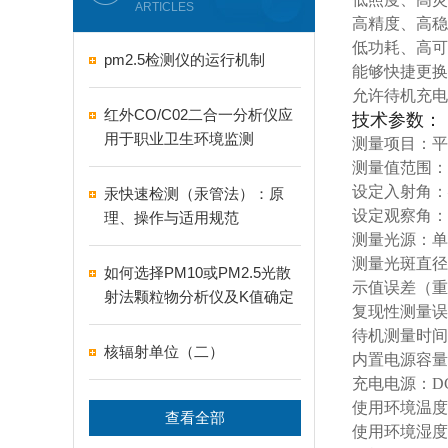
ARTICLES
高精度、高稳
低功耗、高可
pm2.5检测仪的运行机制
能够快捷更换
允许待机充电
红外CO/C02二合一分析仪应
技
术参数：
用于职业卫生环境监测
测量项目：平面
测量值范围：0
设定入射角：–
汞快速检测（汞管法）：原
设定观察角：0
理、操作与适用规范
测量光源：单色
测量光斑直径
如何选择PM10或PM2.5光散
示值误差（重
射法颗粒物分析仪及K值确定
复现性测量误
待机测量时间
核辐射单位（二）
内置电源容量：1
充电电源：DC
使用环境温度：
查看全部
使用环境湿度