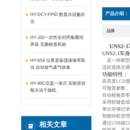
产品介绍：
HY-DCY-FPID 数显水浴氮吹
仪
品牌
HY-J02一次性全封闭集菌培
养器 无菌检查耗材
UNS2
UNS2-1
HY-6S6 位垂直振荡液液萃取
是一种新型
仪 自动放气废气收集
适应道路交通
功能特性：
高亮度LCD
HY-80C压盖一体式 实验室挂
可预置参数，
瓶冷冻干燥机
自动校验置零
采用软键盘或
单次存储记录
智能待机管理
相关文章
通过USB接
低照度、高灵