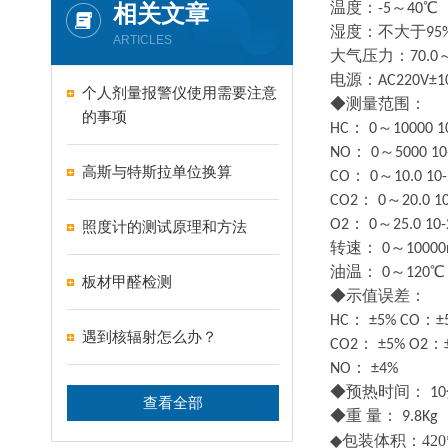
相关文章
温度：-5～40℃
湿度：不大于95
ARTICLES
大气压力：70.0～1
电源：AC220V±10
个人剂量报警仪使用需要注意
◆测量范围：
的事项
HC： 0～10000 
NO： 0～5000 1
高斯与特斯拉单位换算
CO： 0～10.0 10-2
CO2： 0～20.0 10-
O2： 0～25.0 10-2
照度计的测试原理和方法
转速： 0～10000
油温： 0～120℃
板材甲醛检测
◆示值误差：
HC： ±5% CO：±
遇到核辐射怎么办？
CO2： ±5% O2：
NO： ±4%
◆预热时间： 1
查看全部
◆重 量： 9.8Kg
42
◆包装体积：