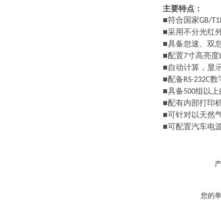
主要特点
：
■符合国家GB/T18
■采用不分光红外
■具备怠速、双
■配置7寸高亮度
■自动计算，显
■配备RS-23
■具备500组以
■配有内部打印
■可针对以天然
■可配置汽车电
您的