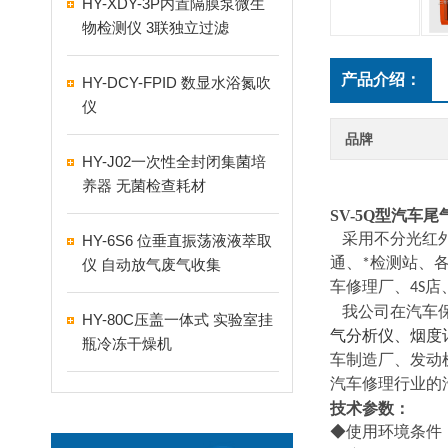
HY-XDY-3P内置隔膜泵微生
物检测仪 3联独立过滤
产品介绍：
HY-DCY-FPID 数显水浴氮吹
仪
品牌
HY-J02一次性全封闭集菌培
养器 无菌检查耗材
SV-5
SV-5Q型汽车
HY-6S6 位垂直振荡液液萃取
采用不分光红外
仪 自动放气废气收集
通、*检测站、
车修理厂、4S
我公司在汽车
HY-80C压盖一体式 实验室挂
气分析仪
、烟度
瓶冷冻干燥机
车制造厂、发动
汽车修理行业的
技术参数
：
◆使用环境条件