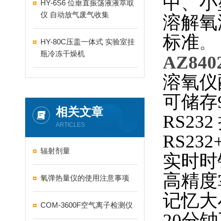
中、小
HY-6S6 位垂直振荡液液萃取
仪 自动放气废气收集
溶解氧
标准
。
HY-80C压盖一体式 实验室挂
瓶冷冻干燥机
AZ84
溶氧仪
可储存9
相关文章
RS232 
ARTICLES
RS23
辐射剂量
实时时钟
高精度
氧弹热量仪的使用注意事项
记忆大
COM-3600F空气离子检测仪
20分