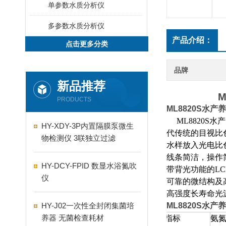
单参数水质分析仪
多参数水质分析仪
产品介绍：
点击更多分类
品牌
新品推荐
ML88
PRODUCTS
ML8820S
水产养
ML8820S
水产
HY-XDY-3P内置隔膜泵微生
代传统的目视比
物检测仪 3联独立过滤
水样放入光电比
线条简洁，操作
HY-DCY-FPID 数显水浴氮吹
带背光功能的
LC
仪
可靠的微结构及
高强度长寿命光
HY-J02一次性全封闭集菌培
ML8820S
水产养
养器 无菌检查耗材
指标
氨