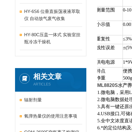
测量范围
0-10
HY-6S6 位垂直振荡液液萃取
仪 自动放气废气收集
小示值
0.0
HY-80C压盖一体式 实验室挂
重复性
≤3%
瓶冷冻干燥机
线性误差
±(5
供电电源
1*9
特点
便携
相关文章
净重
500
ARTICLES
ML8820S
水产养
1.
微电脑，采用L
2.
微电脑数据处
辐射剂量
3.
具有一键还原
4.USB
接口,可储
氧弹热量仪的使用注意事项
5.
全中文浓度直
6.
*的定位结构