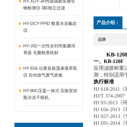
HY-XDY-3P内置隔膜泵微生
物检测仪 3联独立过滤
产品介绍：
HY-DCY-FPID 数显水浴氮吹
仪
品牌
HY-J02一次性全封闭集菌培
养器 无菌检查耗材
KB-120
一、KB-12
应用滤膜称重
HY-6S6 位垂直振荡液液萃取
测，特别适用
仪 自动放气废气收集
执行标准
HJ 618-20
HY-80C压盖一体式 实验室挂
HJ/T 374
瓶冷冻干燥机
HJ 93-20
HJ 656-2
HJ 657-
HJ 691-2