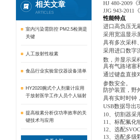
相关文章
HJ 480-2
JJG 943-2
ARTICLES
性能特点
进口高负压无刷
室内污染需防控 PM2.5检测是
采用宽温显示
关键
具有多次采样
采用进口数字
人工放射性核素
数，并显示采
具有气路堵塞
食品行业实验室仪器设备清单
通过键盘直接
参数安全。
HY2020腕式个人剂量计应用
防护装置，野
于放射医学工作人员个人辐射
具有实时时钟
防护
USB数据导
提高核素分析仪功率效率的关
10、切割器
键技术与应用
11、标配氟
12、选配SV
13、选配多级颗