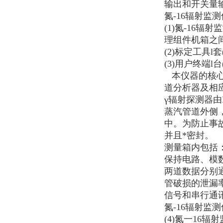
输出和开关量
氮-16辐射监
(1)
氮-16辐
理组件机箱之
(2)
标定工具l套(
(3)
用户终端l台
本仪器的核心
道分析器及相应
γ辐射探测器由
蒸汽管道外侧
中。为防止事故
并且*密封。
测量箱内包括
保持电路、模
两道数据分别
管破损的泄漏
信号和串行通
氮-16辐射监
(4)
氮一16辐