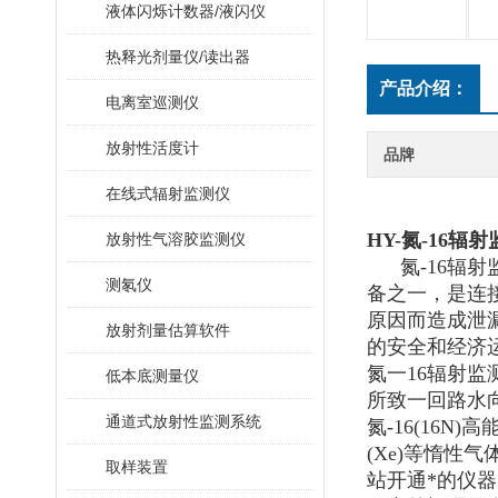
液体闪烁计数器/液闪仪
热释光剂量仪/读出器
产品介绍：
电离室巡测仪
放射性活度计
品牌
在线式辐射监测仪
HY-氮-16辐
放射性气溶胶监测仪
氮-16辐射
测氡仪
备之一，是连
原因而造成泄
放射剂量估算软件
的安全和经济
氮一16辐射
低本底测量仪
所致一回路水
通道式放射性监测系统
氮-16(16
(Xe)等惰
取样装置
站开通*的仪器