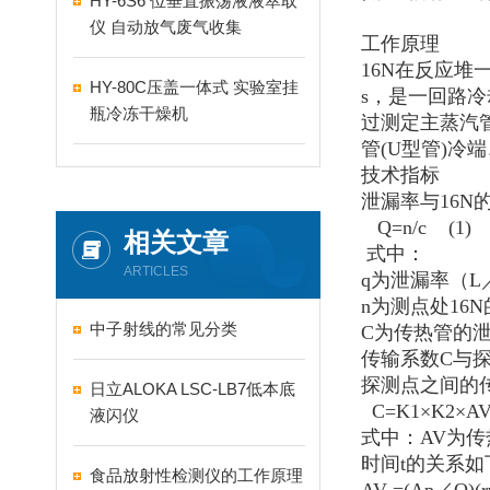
HY-6S6 位垂直振荡液液萃取
仪 自动放气废气收集
工作原理
16N
在反应堆一
HY-80C压盖一体式 实验室挂
s，是一回路
瓶冷冻干燥机
过测定主蒸汽
管(U型管)冷
技术指标
泄漏率与16N
Q=n/c (1)
相关文章
式中：
ARTICLES
q
为泄漏率（L
n
为测点处16N
中子射线的常见分类
C
为传热管的泄漏率
传输系数C与
探测点之间的
日立ALOKA LSC-LB7低本底
C=K1
×K2×
液闪仪
式中：AV为传热
时间t的关系如
食品放射性检测仪的工作原理