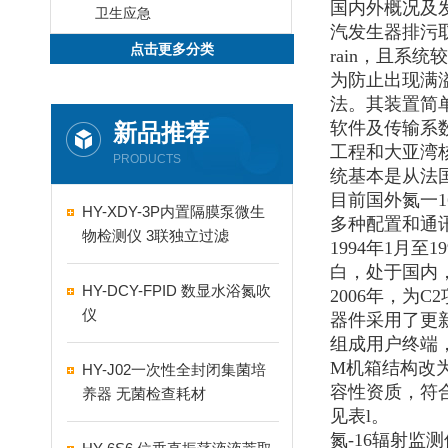
国内外概况及
卫生应急
汽发生器排污
点击更多分类
rain，且系
为防止出现满
法。其装置简单
软件及传输系数
新品推荐
工程和大亚湾
PRODUCTS
统基本是从法
目前国外氮一
HY-XDY-3P内置隔膜泵微生
多种配置和通
物检测仪 3联独立过滤
1994
年1月至1
白，处于国内
HY-DCY-FPID 数显水浴氮吹
2006
年，为C2
仪
器件采用了更
组成用户终端，
M机箱结构改
HY-J02一次性全封闭集菌培
容性资质，符合I
养器 无菌检查耗材
见表l。
氮-16辐射监