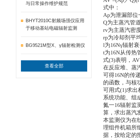
AV =(Ap
／Q)(r
与日常操作维护规范
式中：
Ap
为泄漏部位一
BHYT2010C射频场强仪应用
Q
为主蒸汽管道中
于移动基站电磁辐射监测
rv
为主蒸汽密度(k
rp
为冷却剂平均密
l
为16Nγ辐射衰
BG9521M型X、γ辐射检测仪
t
为16N从传热
式(3)表明
查看全部
在反应堆、蒸
可得16N的传
的函数，与核
可用式(1)求
系统功能、组
氮一16辐射
算，求出蒸汽发
本监测仪为在
理组件机箱所
据，按给定的