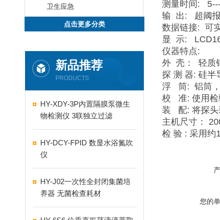
测量时间
: 5--
卫生应急
输
出
:
超阈
点击更多分类
数据链接
:
可
显
示
: LCD16
仪器特点
:
外
壳：
轻质
新品推荐
探
测
器
:
硅半
PRODUCTS
浮
筒
:
铝筒
校
准
:
使用检
HY-XDY-3P内置隔膜泵微生
装
配
:
将探头
物检测仪 3联独立过滤
主机尺寸：
20
检
验
:
采用约
HY-DCY-FPID 数显水浴氮吹
仪
HY-J02一次性全封闭集菌培
养器 无菌检查耗材
您的