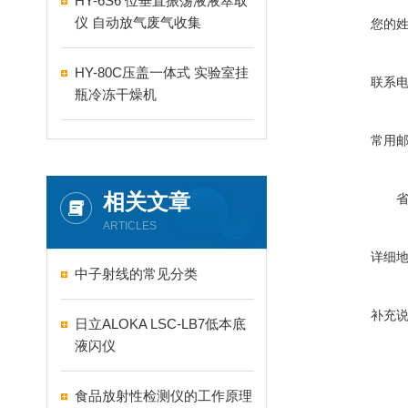
HY-6S6 位垂直振荡液液萃取
仪 自动放气废气收集
您的
HY-80C压盖一体式 实验室挂
联系
瓶冷冻干燥机
常用
相关文章
ARTICLES
详细
中子射线的常见分类
补充
日立ALOKA LSC-LB7低本底
液闪仪
食品放射性检测仪的工作原理