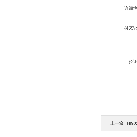
详细
补充
验
上一篇 :
HI9