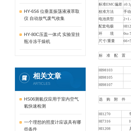
标准EMC偏差
±0.
HY-6S6 位垂直振荡液液萃取
校准方法
手
仪 自动放气废气收集
电池类型
2×1
配套电极
HI12
环 境
0to
HY-80C压盖一体式 实验室挂
尺寸/重量
66×
瓶冷冻干燥机
标 准 配 置
HI98103
主机
相关文章
HI98105
主机
ARTICLES
HI98107
主机
HS06测氡仪应用于室内空气
选 购 附 件
氡快速检测
HI1270
带螺
HI7316
HI
一个理想的照度计应该具有哪
HI1208
具有
些条件