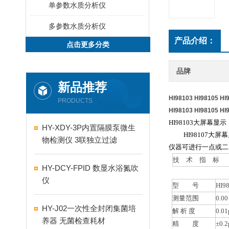
单参数水质分析仪
多参数水质分析仪
产品介绍：
点击更多分类
品牌
新品推荐
HI98103 HI98105 
PRODUCTS
HI98103 HI98105 
HI98103大屏幕
HY-XDY-3P内置隔膜泵微生
HI98107大屏
物检测仪 3联独立过滤
仪器可进行一点或二
技 术 指 标
HY-DCY-FPID 数显水浴氮吹
仪
型 号
HI9
测量范围
0.00
HY-J02一次性全封闭集菌培
解 析 度
0.0
养器 无菌检查耗材
精 度
±0.