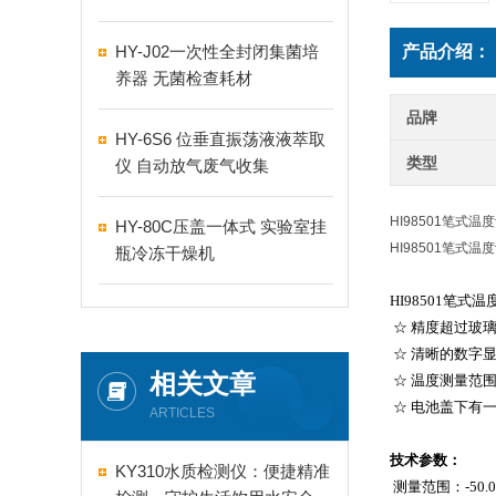
HY-J02一次性全封闭集菌培
产品介绍：
养器 无菌检查耗材
品牌
HY-6S6 位垂直振荡液液萃取
类型
仪 自动放气废气收集
HI98501笔式温
HY-80C压盖一体式 实验室挂
HI98501笔式温
瓶冷冻干燥机
HI98501笔式
☆ 精度超过玻
☆ 清晰的数字
相关文章
☆ 温度测量范围
☆ 电池盖下有一
ARTICLES
技术参数：
KY310水质检测仪：便捷精准
测量范围：-50.0 t