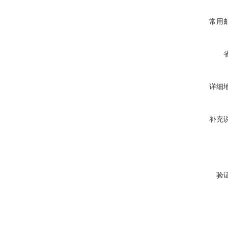
常用
详细
补充
验