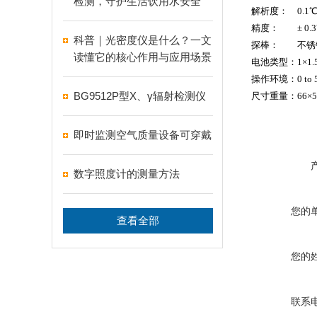
检测，守护生活饮用水安全
解析度： 0.1
精度： ± 0.3℃ (
科普｜光密度仪是什么？一文
探棒： 不锈钢探
读懂它的核心作用与应用场景
电池类型：1×1.
操作环境：0 to 50
BG9512P型X、γ辐射检测仪
尺寸重量：66×50
即时监测空气质量设备可穿戴
数字照度计的测量方法
您的
查看全部
您的
联系