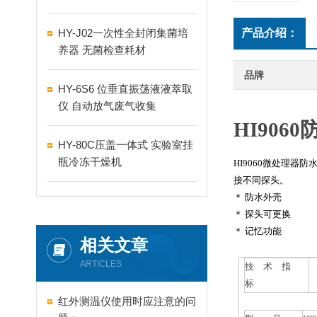
HY-J02一次性全封闭集菌培
产品介绍：
养器 无菌检查耗材
品牌
HY-6S6 位垂直振荡液液萃取
仪 自动放气废气收集
HI90
HY-80C压盖一体式 实验室挂
瓶冷冻干燥机
HI9060微处理
接不同探头。
＊ 防水外壳
＊ 探头可更换
＊ 记忆功能
相关文章
ARTICLES
技 术 指
标
红外测温仪使用时应注意的问