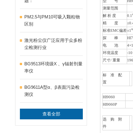
题：
型 号
HI
测量范围
解 析 度
0.
PM2.5与PM10可吸入颗粒物
精 度
±0
区别
标准EMC偏差
±1
探 棒
H
激光粉尘仪广泛应用于众多粉
电 池
4×
尘检测行业
环境温度
-1
尺寸/ 重量
19
BG9513环境级X 、γ辐射剂量
率仪
标 准 配
置
BG9611A型α、β表面污染检
测仪
HI9060
主机
HI9060P
主机
查看全部
选 购 附
件