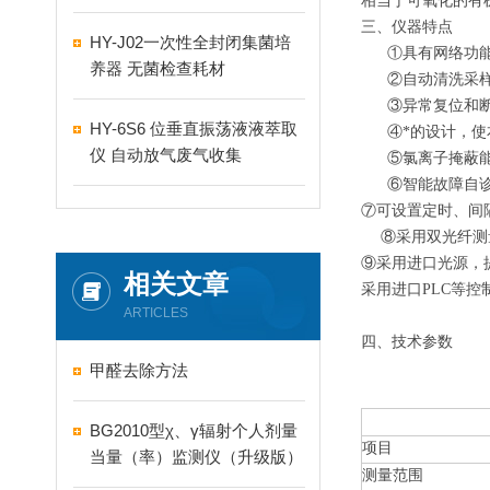
相当于可氧化的有
三、仪器特点
HY-J02一次性全封闭集菌培
①具有网络功能，
养器 无菌检查耗材
②自动清洗采样管
③异常复位和断电
HY-6S6 位垂直振荡液液萃取
④*的设计，使本
仪 自动放气废气收集
⑤氯离子掩蔽能力强
⑥智能故障自诊断
⑦可设置定时、间
⑧采用双光纤测
⑨采用进口光源，
相关文章
采用进口PLC等
ARTICLES
四、
技术参数
甲醛去除方法
BG2010型χ、γ辐射个人剂量
项目
当量（率）监测仪（升级版）
测量范围