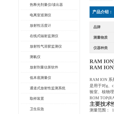
热释光剂量仪/读出器
产品介绍：
电离室巡测仪
放射性活度计
品牌
在线式辐射监测仪
测量物质
放射性气溶胶监测仪
仪器种类
测氡仪
RAM IO
RAM IO
放射剂量估算软件
低本底测量仪
RAM ION
系
是用于对
g
、
c
通道式放射性监测系统
验室、核物理
ROM TOP(RA
取样装置
主要技术
卫生应急
测量范围：