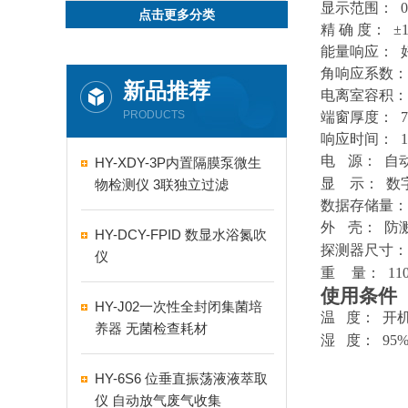
显示范围：
0
点击更多分类
精 确 度： ±
能量响应： 
角响应系数：
新品推荐
电离室容积
PRODUCTS
端窗厚度：
响应时间： 
电
源： 自
HY-XDY-3P内置隔膜泵微生
显 示： 数
物检测仪 3联独立过滤
数据存储量：
外
壳： 防溅
HY-DCY-FPID 数显水浴氮吹
探测器尺寸：
仪
重
量： 110
使用条件
HY-J02一次性全封闭集菌培
温
度： 开
养器 无菌检查耗材
湿
度：
95%
HY-6S6 位垂直振荡液液萃取
仪 自动放气废气收集