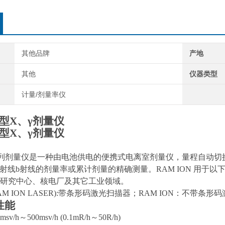
其他品牌
产地
其他
仪器类型
计量/剂量率仪
N型Χ、γ剂量仪
N型Χ、γ剂量仪
列剂量仪是一种由电池供电的便携式电离室剂量仪，量程自动切
射线
b
射线的剂量率或累计剂量的精确测量。
RAM ION
用于以
研究中心、核电厂及其它工业领域。
M ION LASER):
带条形码激光扫描器；
RAM ION
：不带条形码
性能
1m
s
v/h
～
500m
s
v/h (0.1mR/h
～
50R/h)