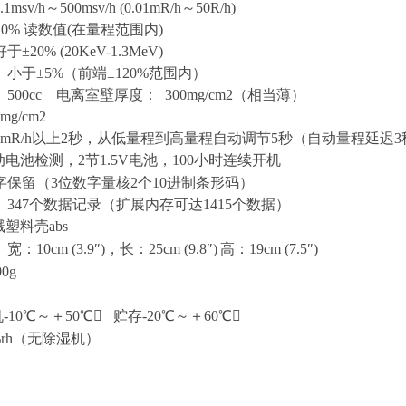
.1m
s
v/h
～
500m
s
v/h (0.01mR/h
～
50R/h)
1
0
%
读数值
(
在量程范围内
)
好于±
20% (20KeV-1.3MeV)
 小于±
5%
（前端±
120%
范围内）
：
500cc
电离室壁厚度：
300mg/cm
2
（相当薄）
7mg/cm
2
1mR/h以上2秒，从低量程到高量程自动调节5秒（自动量程延迟3
动电池检测，
2
节
1.5V
电池，
100
小时连续开机
字保留（3位数字量核2个10进制条形码）
 347个数据记录（扩展内存可达1415个数据）
塑料壳abs
 宽：
10cm (3.9
″
)
，长：
25cm (9.8
″
)
高：
19cm (7.5
″
)
0
g
机
-10
℃～＋
50
℃

贮存
-20
℃～＋
60
℃

rh
（无除湿机）