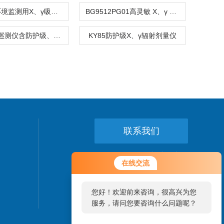
BG9511环境监测用X、γ吸收剂量率仪
BG9512PG01高灵敏 X、γ 辐射测量仪
X、γ射线巡测仪含防护级、环境级
KY85防护级X、γ辐射剂量仪
联系我们
24小时热线：
在线交流
021-64056375
您好！欢迎前来咨询，很高兴为您
服务，请问您要咨询什么问题呢？