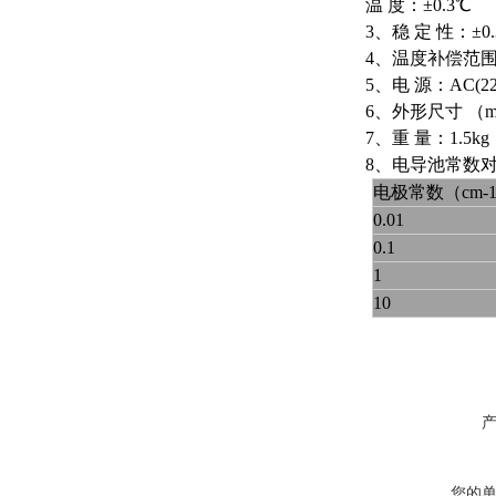
温 度：±0.3℃
3、稳 定 性：±0.3
4、温度补偿范围：
5、电 源：AC(220
6、外形尺寸 （mm
7、重 量：1.5kg
8、电导池常数
电极常数（cm-
0.01
0.1
1
10
您的