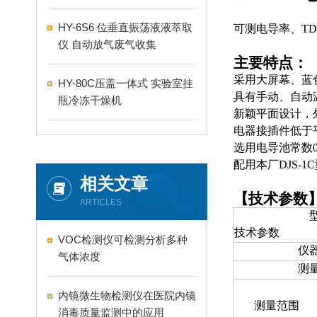
HY-6S6 位垂直振荡液液萃取
可测电导率、T
仪 自动放气废气收集
主要特点：
采用大屏幕、蓝
HY-80C压盖一体式 实验室挂
具有手动、自动
瓶冷冻干燥机
新颖平面设计，外观设计
电器接插件低于
选用电导池常数0
配用本厂DJS-1
相关文章
【技术参数
ARTICLES
技术参数
VOC检测仪可检测分析多种
仪
气体浓度
测
内镜微生物检测仪在医院内镜
测量范围
消毒质量监测中的应用