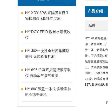
PRODUCTS
产品介绍：
HY-XDY-3P内置隔膜泵微生
物检测仪 3联独立过滤
品牌
HY-DCY-FPID 数显水浴氮吹
仪
HY120 紫外
印，功能全面。产
于一体，无需多台
HY-J02一次性全封闭集菌培
器，可记录高达6
养器 无菌检查耗材
温度测量量程宽达 
三、技术参数表格参数
HY-6S6 位垂直振荡液液萃取
测量0 - 99999
仪 自动放气废气收集
32 次 / 秒温度
327g数据输出U
HY-80C压盖一体式 实验室挂
瓶冷冻干燥机