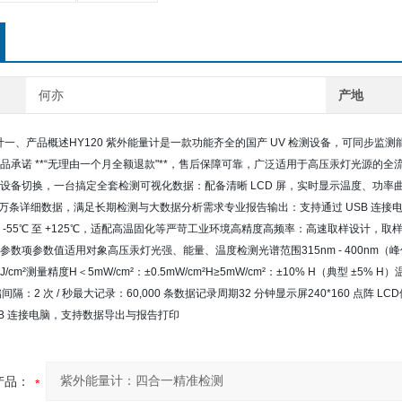
何亦
产地
能量计一、产品概述HY120 紫外能量计是一款功能齐全的国产 UV 检测设备，可同
品承诺 **“无理由一个月全额退款"**，售后保障可靠，广泛适用于高压汞灯光源
设备切换，一台搞定全套检测可视化数据：配备清晰 LCD 屏，实时显示温度、功
 万条详细数据，满足长期检测与大数据分析需求专业报告输出：支持通过 USB 连
-55℃ 至 +125℃，适配高温固化等严苛工业环境高精度高频率：高速取样设计，取样
项参数值适用对象高压汞灯光强、能量、温度检测光谱范围315nm - 400nm（峰值校准 36
9 mJ/cm²测量精度H＜5mW/cm²：±0.5mW/cm²H≥5mW/cm²：±10% H（典型 ±5
存储间隔：2 次 / 秒最大记录：60,000 条数据记录周期32 分钟显示屏240*160 点阵 LC
SB 连接电脑，支持数据导出与报告打印
产品：