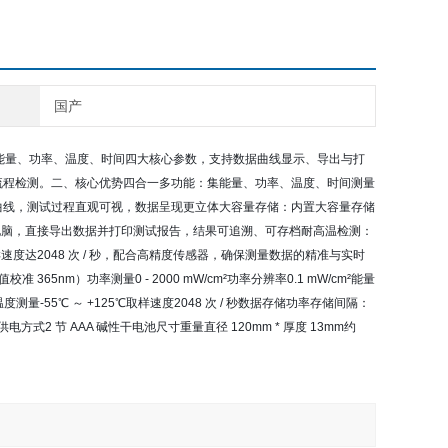
国产
步监测能量、功率、温度、时间四大核心参数，支持数据曲线显示、导出与打
的全流程检测。二、核心优势四合一多功能：集能量、功率、温度、时间测量
率曲线，测试过程直观可视，数据呈现更立体大容量存储：内置大容量存储
接电脑，直接导出数据并打印测试报告，结果可追溯、可存档耐高温检测：
速度达2048 次 / 秒，配合高精度传感器，确保测量数据的精准与实时
5nm）功率测量0 - 2000 mW/cm²功率分辨率0.1 mW/cm²能量
% H）温度测量-55℃ ～ +125℃取样速度2048 次 / 秒数据存储功率存储间隔：
D供电方式2 节 AAA 碱性干电池尺寸重量直径 120mm * 厚度 13mm约