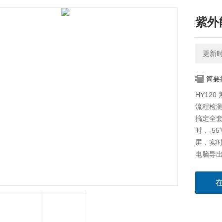
紫外
更新时间
简要
HY12
流程检
搞定全套
时，-5
屏，实时
电脑导出