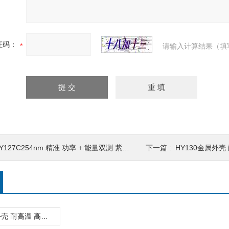
证码：
请输入计算结果（填
Y127C254nm 精准 功率 + 能量双测 紫外测试仪
下一篇 :
HY130金属外
HY130金属外壳 耐高温 高压汞灯检测专用