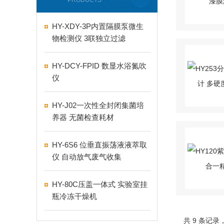
PRODUCTS
HY-XDY-3P内置隔膜泵微生
物检测仪 3联独立过滤
HY-DCY-FPID 数显水浴氮吹
仪
HY-J02一次性全封闭集菌培
养器 无菌检查耗材
HY-6S6 位垂直振荡液液萃取
仪 自动放气废气收集
HY-80C压盖一体式 实验室挂
瓶冷冻干燥机
共 9 条记录