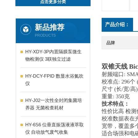
点击更多分类
产品介绍：
新品推荐
PRODUCTS
品牌
HY-XDY-3P内置隔膜泵微生
物检测仪 3联独立过滤
双锥天线 Bic
射频端口: SMA
HY-DCY-FPID 数显水浴氮吹
校准点: 296个 (
仪
尺寸 (长/宽/高):
重量: 350克
HY-J02一次性全封闭集菌培
技术特点：
养器 无菌检查耗材
性价比高 检测
校准数据表在
HY-6S6 位垂直振荡液液萃取
宽带，覆盖多
仪 自动放气废气收集
适合场强和电