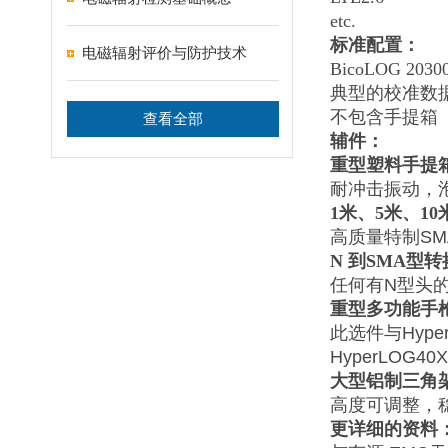
etc.
标准配置：
电磁辐射评价与防护技术
BicoLOG 2030
典型的校准数据
不包含手提箱
查看全部
辅件：
重型塑料手提
耐冲击振动，
1
米、5米、1
高质量特制SM
N
到SMA型转
任何有N型头的
重型多功能手
此选件与Hyp
HyperLOG
大型铝制三角
高度可调整，稳定
更详细的资料