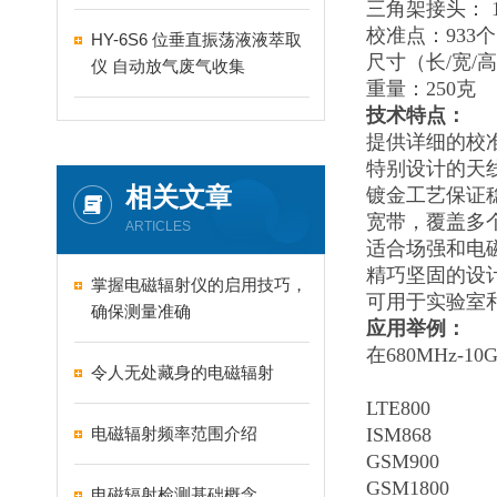
三角架接头： 1
校准点：933个
HY-6S6 位垂直振荡液液萃取
尺寸（长/宽/高）
仪 自动放气废气收集
重量：250克
技术特点：
提供详细的校
特别设计的天
相关文章
镀金工艺保证
宽带，覆盖多
ARTICLES
适合场强和电
精巧坚固的设
掌握电磁辐射仪的启用技巧，
可用于实验室
确保测量准确
应用举例：
在680MHz-
令人无处藏身的电磁辐射
LTE800
电磁辐射频率范围介绍
ISM868
GSM900
GSM1800
电磁辐射检测基础概念