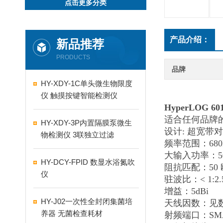
点击更多分类
产品介绍：
新品推荐
PRODUCTS
品牌
HY-XDY-1C单头微生物限度
仪 触摸按键智能检测仪
HyperLOG
适合任何品牌
HY-XDY-3P内置隔膜泵微生
设计: 超宽带
物检测仪 3联独立过滤
频率范围：680M
大输入功率：50瓦
HY-DCY-FPID 数显水浴氮吹
阻抗匹配：50
仪
驻波比：< 1:2.
增益：5dBi
HY-J02一次性全封闭集菌培
天线因数：见
养器 无菌检查耗材
射频端口：SM