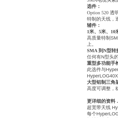
SMA
电缆头紧
选件：
Option 520
透
特制的天线，
辅件：
1
米、5米、1
高质量特制SM
上。
SMA
到N型转
任何有N型头的
重型多功能手
此选件与Hyp
HyperLOG
大型铝制三角
高度可调整，稳定
更详细的资料 
超宽带天线 Hy
每个Hype