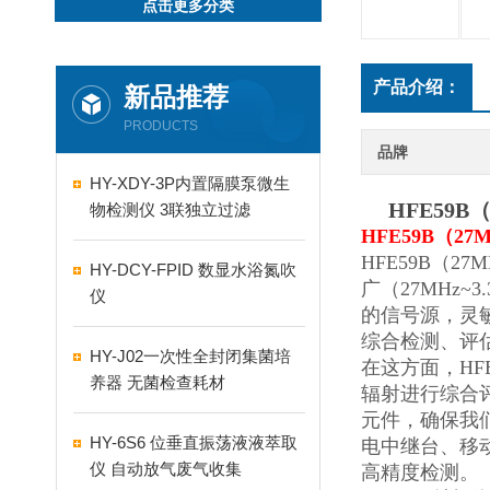
点击更多分类
产品介绍：
新品推荐
PRODUCTS
品牌
HY-XDY-3P内置隔膜泵微生
HFE59B
（
物检测仪 3联独立过滤
HFE59B
（27
HFE59B
（27
HY-DCY-FPID 数显水浴氮吹
广（27MHz
仪
的信号源，灵
综合检测、评
HY-J02一次性全封闭集菌培
在这方面，HF
养器 无菌检查耗材
辐射进行综合
元件，确保我
HY-6S6 位垂直振荡液液萃取
电中继台、移动通讯
仪 自动放气废气收集
高精度检测。