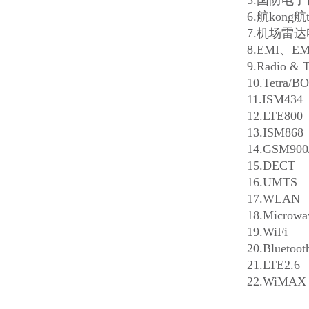
5.
国防电子
6.
航kong
7.
机场雷达
8.EMI
、EM
9.Radio & 
10.Tetra/B
11.ISM434
12.LTE800
13.ISM868
14.GSM900
15.DECT
16.UMTS
17.WLAN
18.Microwa
19.WiFi
20.Bluetoot
21.LTE2.6
22.WiMAX