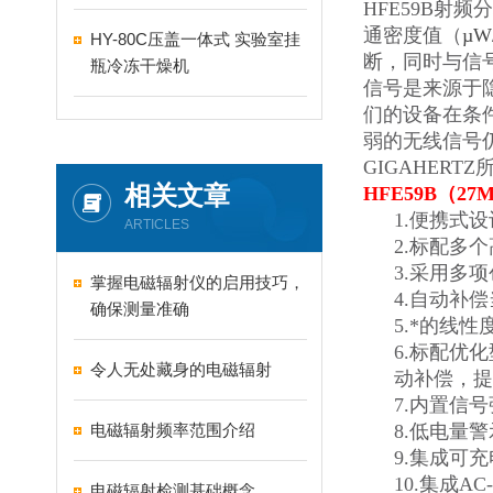
HFE59B
射频分
通密度值（
µ
W
HY-80C压盖一体式 实验室挂
断，同时与信
瓶冷冻干燥机
信号是来源于
们的设备在条
弱的无线信号
GIGAHERTZ
相关文章
HFE59B
（27
1.
便携式设
ARTICLES
2.
标配多个
3.
采用多项
掌握电磁辐射仪的启用技巧，
4.
自动补偿
确保测量准确
5.
*的线性度
6.
标配优化
令人无处藏身的电磁辐射
动补偿，提
7.
内置信号
电磁辐射频率范围介绍
8.
低电量警
9.
集成可充
10.
集成AC
电磁辐射检测基础概念