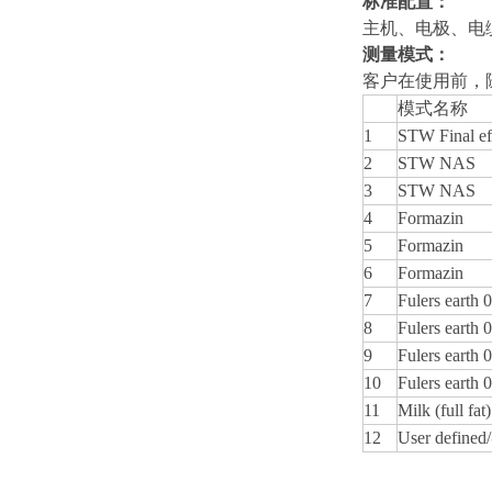
标准配置：
主机、电极、电
测量模式：
客户在使用前，
模式名称
1
STW Final ef
2
STW NAS
3
STW NAS
4
Formazin
5
Formazin
6
Formazin
7
Fulers earth 
8
Fulers earth 
9
Fulers earth 
10
Fulers earth 
11
Milk (full fat)
12
User defi