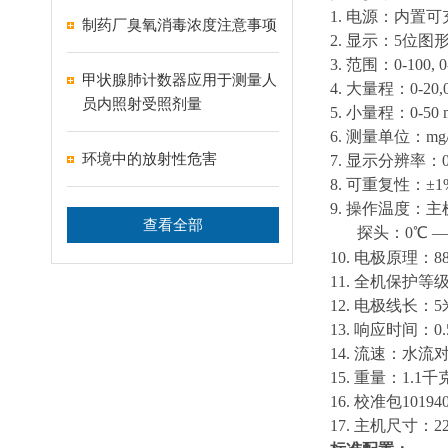
1. 电源：内置可充
制药厂臭氧消毒浓度注意事项
2. 显示：5位图
3. 范围：0-100, 0-
甲状腺肺计数器应用于测量人
4. 大量程：0-20,0
员内照射受照剂量
5. 小量程：0-50 m
6. 测量单位：mg/l 
环境中的放射性危害
7. 显示分辨率：0
8. 可重复性：±1
9. 操作温度：主机
查看全部
探头：0℃ — 
10. 电极原理：
11. 全机保护等级
12. 电极线长
13. 响应时间：
14. 流速：水
15. 重量：1.1千
16.
校准包101940 F
17. 主机尺寸：22