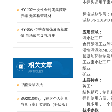
本探头适用于废
HY-J02一次性全封闭集菌培
标准试剂型号：10
养器 无菌检查耗材
试剂S/N:101940 
HY-6S6 位垂直振荡液液萃取
应用领域：
仪 自动放气废气收集
污水处理厂
食品酿酒工业等
活性污泥池MLS
絮凝加药控制及
工业废水处理厂
相关文章
纸业
ARTICLES
矿业
主要特点：
甲醛去除方法
英国*
结构精巧，制作
操作使用方便、
BG2010型χ、γ辐射个人剂量
一机多用，一个
当量（率）监测仪（升级版）
技术参数