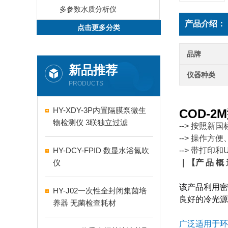
多参数水质分析仪
产品介绍：
点击更多分类
品牌
新品推荐
仪器种类
PRODUCTS
HY-XDY-3P内置隔膜泵微生
COD-2
物检测仪 3联独立过滤
--> 按照
新国
--> 操作
HY-DCY-FPID 数显水浴氮吹
--> 带打印
仪
｜【
产 品 概
该产品利用密
HY-J02一次性全封闭集菌培
良好的冷光源
养器 无菌检查耗材
广泛适用于环