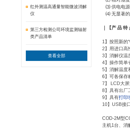
红外测温高通量智能微波消解
⑶ 供电电源：A
仪
⑷ 无显著的
｜【
产 品 特
第三方检测公司环境监测辐射
类产品清单
1】按照新的
2】用进口高
查看全部
3】消解仪温
4】操作简单
5】消解温度
6】可各保存
7】 LCD大
8】具有出厂
9】具有
打印
10】USB接
COD-2M型
主机1台、消