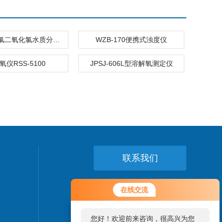
YZ-1Z 余氯二氧化氯水质分析仪
WZB-170便携式浊度仪
氧仪RSS-5100
JPSJ-606L型溶解氧测定仪
联系我们
24小时热线：
您好！欢迎前来咨询，很高兴为您
在线交流
服务，请问您要咨询什么问题呢？
021-64056375
您好，看您停留很久了，是否找到