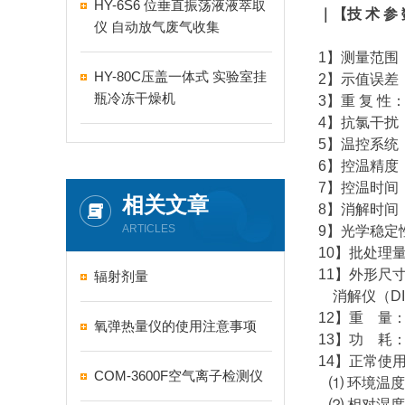
HY-6S6 位垂直振荡液液萃取
｜【
技 术 参
仪 自动放气废气收集
1】测量范围：
HY-80C压盖一体式 实验室挂
2】示值误差：
瓶冷冻干燥机
3】重 复 性：
4】抗氯干扰：≤
5】温控系统
6】控温精度：
7】控温时间：
相关文章
8】消解时间：
ARTICLES
9】光学稳定性
10】批处理
11】外形尺寸：
辐射剂量
消解仪（DIS-
12】重 量：
氧弹热量仪的使用注意事项
13】功 耗：
14】正常使
COM-3600F空气离子检测仪
⑴ 环境温度
⑵ 相对湿度