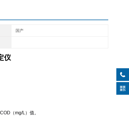
国产
测定仪
D（mg/L）值。