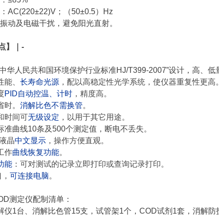
C(220±22)V；（50±0.5）Hz
振动及电磁干扰，避免阳光直射。
 点
】｜-
“中华人民共和国环境保护行业标准HJ/T399-2007”设计，
性能、
长寿命光源
，配以高稳定性光学系统，使仪器重复性更高
度
PID自动控温、计时
，精度高。
省时。
消解比色不需换管
。
和时间可
无级设定
，以用于其它用途。
标准曲线10条及500个测定值，断电不丢失。
屏液晶
中文显示
，操作方便直观。
工作
曲线恢复功能
。
功能
：可对测试的记录立即打印或查询记录打印。
口，
可连接电脑
。
COD测定仪配制清单：
解仪1台、消解比色管15支，试管架1个，COD试剂1套，消解防