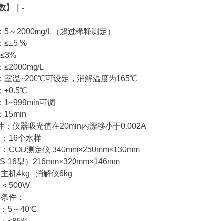
 数
】｜-
5～2000mg/L（超过稀释测定）
≤±5 %
≤3%
2000mg/L
：室温~200℃可设定，消解温度为165℃
±0.5℃
1~999min可调
15min
：仪器吸光值在20min内漂移小于0.002A
量：16个水样
COD测定仪 340mm×250mm×130mm
16型）216mm×320mm×146mm
主机4kg 消解仪6kg
＜500W
用条件：
：5～40℃
：≤85%