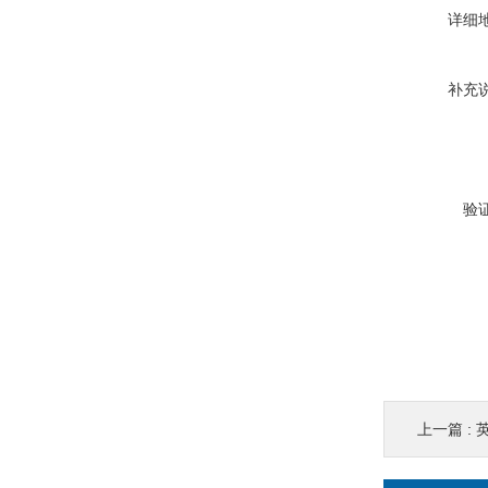
详细
补充
验
上一篇 :
英