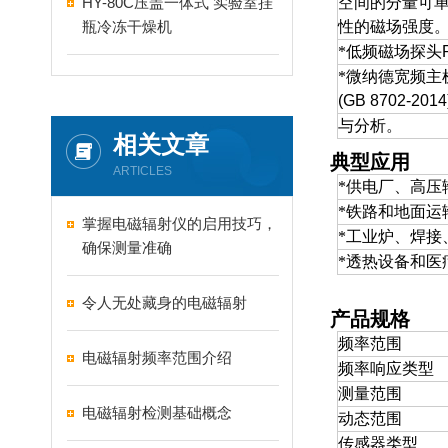
HY-80C压盖一体式 实验室挂
空间的分量可单
瓶冷冻干燥机
性的磁场强度
*
低频磁场探头P
*
微纳德宽频主
(GB 8702-
与分析。
相关文章
典型应用
ARTICLES
*
供电厂、高压
*
铁路和地面运
掌握电磁辐射仪的启用技巧，
*
工业炉、焊接
确保测量准确
*
透热设备和医疗设
令人无处藏身的电磁辐射
产品规格
频率范围
电磁辐射频率范围介绍
频率响应类型
测量范围
电磁辐射检测基础概念
动态范围
传感器类型