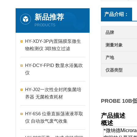
产品介绍：
新品推荐
PRODUCTS
品牌
HY-XDY-3P内置隔膜泵微生
测量对象
物检测仪 3联独立过滤
产地
HY-DCY-FPID 数显水浴氮吹
仪器类型
仪
HY-J02一次性全封闭集菌培
养器 无菌检查耗材
PROBE 10
HY-6S6 位垂直振荡液液萃取
产品描述
仪 自动放气废气收集
概述
*
微纳德Micro