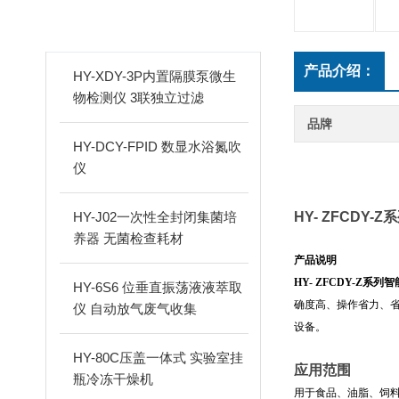
新品推荐
PRODUCTS
产品介绍：
HY-XDY-3P内置隔膜泵微生
物检测仪 3联独立过滤
品牌
HY-DCY-FPID 数显水浴氮吹
仪
HY-J02一次性全封闭集菌培
HY- ZFCDY-Z
系
养器 无菌检查耗材
产品说明
HY- ZFCDY-Z
系列智
HY-6S6 位垂直振荡液液萃取
确度高、操作省力、
仪 自动放气废气收集
设备。
HY-80C压盖一体式 实验室挂
应用范围
瓶冷冻干燥机
用于食品、油脂、饲