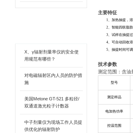
主要特征
1
、加热抽提，溶
相关文章
2
、智能四联脂肪
3
、试样在抽提过
ARTICLES
4
、可自动回收溶
5
、抽提时间可调
X、γ辐射剂量率仪的安全使
用规范有哪些？
技术参数
测定范围：含油
对电磁辐射区内人员的防护措
施
型号
测定样品
美国Metone GT-521 多粒径/
双通道激光粒子计数器
电加热功率
中子剂量仪为现场工作人员提
控温范围
供优化的辐射防护