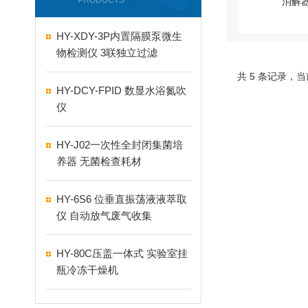
PRODUCTS
HY-XDY-3P内置隔膜泵微生
物检测仪 3联独立过滤
共 5 条记录，当
HY-DCY-FPID 数显水浴氮吹
仪
HY-J02一次性全封闭集菌培
养器 无菌检查耗材
HY-6S6 位垂直振荡液液萃取
仪 自动放气废气收集
HY-80C压盖一体式 实验室挂
瓶冷冻干燥机