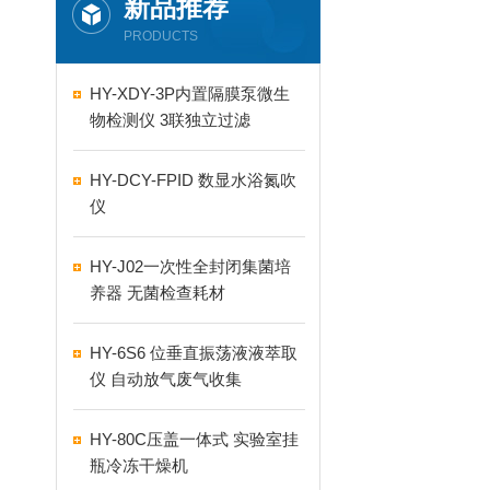
新品推荐
PRODUCTS
HY-XDY-3P内置隔膜泵微生
物检测仪 3联独立过滤
HY-DCY-FPID 数显水浴氮吹
仪
HY-J02一次性全封闭集菌培
养器 无菌检查耗材
HY-6S6 位垂直振荡液液萃取
仪 自动放气废气收集
HY-80C压盖一体式 实验室挂
瓶冷冻干燥机