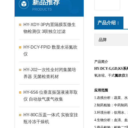
新品推荐
PRODUCTS
产品介绍：
HY-XDY-3P内置隔膜泵微生
物检测仪 3联独立过滤
品牌
HY-DCY-FPID 数显水浴氮吹
仪
产品简介
HY-DCY-G,GD,KS
系
HY-J02一次性全封闭集菌培
氧浓缩。干式
氮吹仪
养器 无菌检查耗材
应用范围
HY-6S6 位垂直振荡液液萃取
1.
农残分析：蔬菜、水
仪 自动放气废气收集
2.
制药检验：中药制药
3.
环境分析：饮用水、
HY-80C压盖一体式 实验室挂
4.
生物分析：血清、血
瓶冷冻干燥机
5.
商品检验：检验二
*