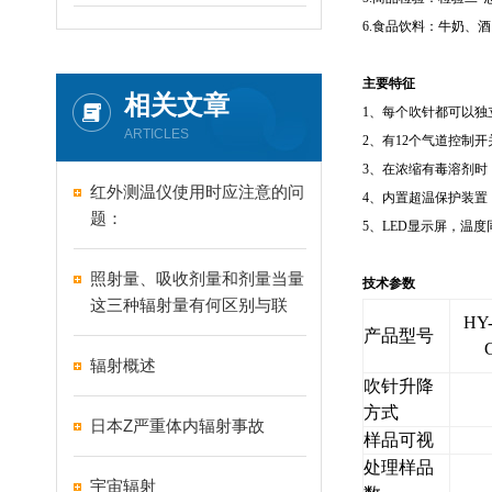
6.
食品饮料：牛奶、酒
主要特征
相关文章
1
、每个吹针都可以独
ARTICLES
2
、有
12
个气道控制开
3
、在浓缩有毒溶剂时
红外测温仪使用时应注意的问
4
、内置超温保护装置
题：
5
、
LED
显示屏，温度
照射量、吸收剂量和剂量当量
技术参数
这三种辐射量有何区别与联
HY
系?
产品型号
辐射概述
吹针升降
方式
日本Z严重体内辐射事故
样品可视
处理样品
宇宙辐射