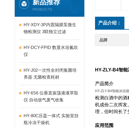
新品推荐
PRODUCTS
产品介绍：
HY-XDY-3P内置隔膜泵微生
物检测仪 3联独立过滤
品牌
HY-DCY-FPID 数显水浴氮吹
仪
HY-ZLY-B4
HY-J02一次性全封闭集菌培
养器 无菌检查耗材
产品简介
HY-ZLY-B4智能冰
HY-6S6 位垂直振荡液液萃取
检测白酒中的酒
仪 自动放气废气收集
机成份二次挥发
理，但时间长了
HY-80C压盖一体式 实验室挂
瓶冷冻干燥机
应用范围