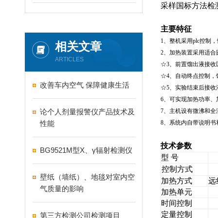
采样国标方法检
主要特征
1
、整机采用
plc
控制，
相关文章
2
、加热装置采用适合
ARTICLES
☆3
、前置馏出液接收
☆4
、自动终点控制，
改善车内空气 保障健康生活
☆5
、实验结束后接收
6
、可实现加热功率、
论个人剂量报警仪产品技术及
7
、主机设有微沸和全
性能
8
、系统内自带说明书
技术参数
BG9521M型X、γ辐射检测仪
型 号
控制方式
壁纸（墙纸）、地毯对室内空
加热方式
远
气质量的影响
加热单元
时间控制
定量控制
第三方检测公司检测项目