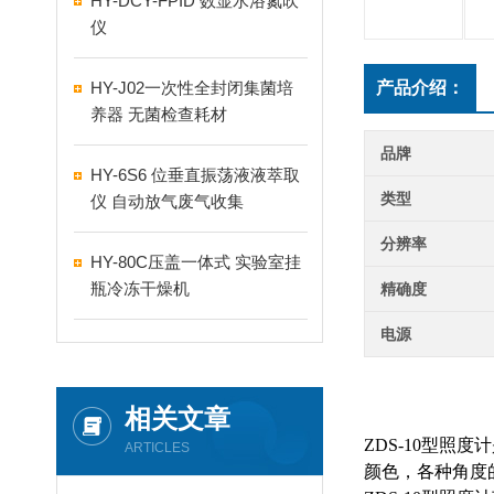
HY-DCY-FPID 数显水浴氮吹
仪
HY-J02一次性全封闭集菌培
产品介绍：
养器 无菌检查耗材
品牌
HY-6S6 位垂直振荡液液萃取
类型
仪 自动放气废气收集
分辨率
HY-80C压盖一体式 实验室挂
瓶冷冻干燥机
精确度
电源
相关文章
ZDS-10
型照度计
ARTICLES
颜色，各种角度