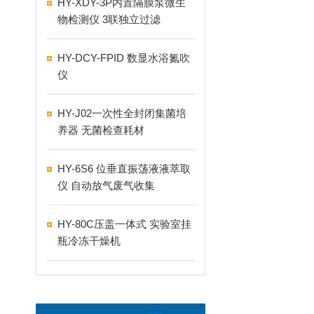
HY-XDY-3P内置隔膜泵微生
物检测仪 3联独立过滤
HY-DCY-FPID 数显水浴氮吹
仪
HY-J02一次性全封闭集菌培
养器 无菌检查耗材
HY-6S6 位垂直振荡液液萃取
仪 自动放气废气收集
HY-80C压盖一体式 实验室挂
瓶冷冻干燥机