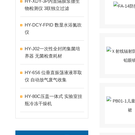
HY-XDY-3P内置隔膜泵微生
物检测仪 3联独立过滤
HY-DCY-FPID 数显水浴氮吹
仪
HY-J02一次性全封闭集菌培
养器 无菌检查耗材
HY-6S6 位垂直振荡液液萃取
仪 自动放气废气收集
HY-80C压盖一体式 实验室挂
瓶冷冻干燥机