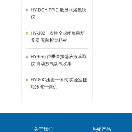
HY-DCY-FPID 数显水浴氮吹
仪
HY-J02一次性全封闭集菌培
养器 无菌检查耗材
HY-6S6 位垂直振荡液液萃取
仪 自动放气废气收集
HY-80C压盖一体式 实验室挂
瓶冷冻干燥机
关于我们
热销产品