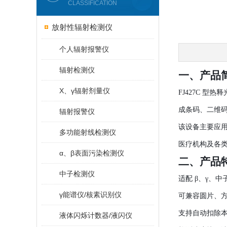
CLASSIFICATION
放射性辐射检测仪
个人辐射报警仪
辐射检测仪
一、产品
X、γ辐射剂量仪
FJ427C 
成条码、二维
辐射报警仪
该设备主要应
多功能射线检测仪
医疗机构及各
α、β表面污染检测仪
二、产品
中子检测仪
适配 β、γ、
γ能谱仪/核素识别仪
可兼容圆片、
支持自动扣除
液体闪烁计数器/液闪仪