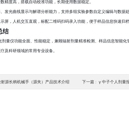
读数精度高，搭载自动校准功能，长期使用数据稳定。
辑、发光曲线显示与解谱分析能力，支持多组实验参数自定义编辑与数据
显示屏，人机交互直观，标配二维码扫码录入功能，便于样品信息快速归
总结
型热释光剂量仪功能全面、性能稳定，兼顾辐射剂量精准检测、样品信息智能
医疗及科研领域的常用专业设备。
放射源长柄机械手（源夹）产品技术介绍
下一篇 :
γ 中子个人剂量