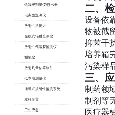
热释光剂量仪/读出器
二、检
电离室巡测仪
设备依
放射性活度计
物被截留
在线式辐射监测仪
抑菌干
放射性气溶胶监测仪
培养箱
测氡仪
污染样
放射剂量估算软件
三、应
低本底测量仪
制药领
通道式放射性监测系统
制剂等
取样装置
医疗器
卫生应急